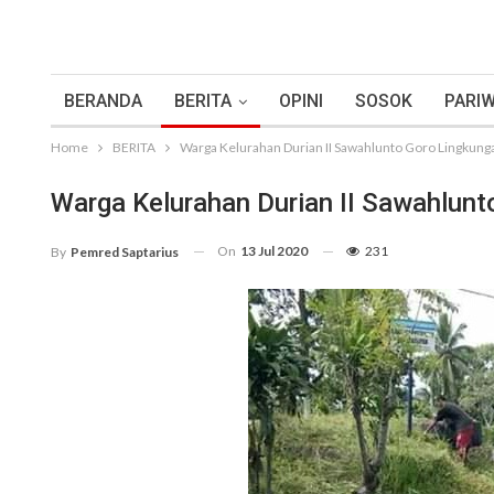
BERANDA
BERITA
OPINI
SOSOK
PARIW
Home
BERITA
Warga Kelurahan Durian II Sawahlunto Goro Lingkung
Warga Kelurahan Durian II Sawahlunt
On
13 Jul 2020
231
By
Pemred Saptarius