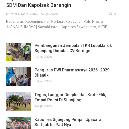
SDM Dan Kapolsek Barangin
PEMRED SAPTARIUS
6 Agu 2026
0
Regenerasi Kepemimpinan Perkuat Pelayanan Polri Presisi
JURNAL SUMBAR| Sawahlunto - Kapolres Sawahlunto, AKBP…
Pembangunan Jembatan TKR Lubuktarok
Sijunjung Dimulai, CV Beringin…
5 Agu 2026
Pengurus PWI Dharmasraya 2026–2029
Dilantik
5 Agu 2026
Tegas, Langgar Disiplin dan Kode Etik,
Empat Polisi Di Sijunjung…
4 Agu 2026
Kapolres Sijunjung Pimpin Upacara
Sertijab Ini PJU Nya