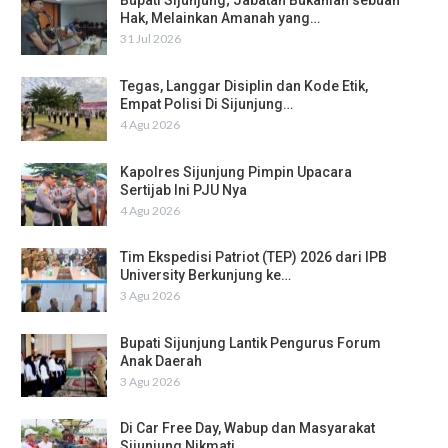
Bupati Sijunjung; Jabatan Bukanlah sebuah
Hak, Melainkan Amanah yang…
31 Jul 2026
Tegas, Langgar Disiplin dan Kode Etik,
Empat Polisi Di Sijunjung…
4 Agu 2026
Kapolres Sijunjung Pimpin Upacara
Sertijab Ini PJU Nya
4 Agu 2026
Tim Ekspedisi Patriot (TEP) 2026 dari IPB
University Berkunjung ke…
3 Agu 2026
Bupati Sijunjung Lantik Pengurus Forum
Anak Daerah
3 Agu 2026
Di Car Free Day, Wabup dan Masyarakat
Sijunjung Nikmati…