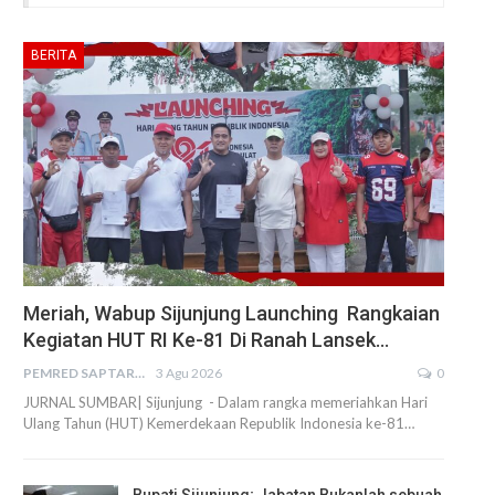
BERITA
Meriah, Wabup Sijunjung Launching Rangkaian
Kegiatan HUT RI Ke-81 Di Ranah Lansek…
PEMRED SAPTARIUS
3 Agu 2026
0
JURNAL SUMBAR| Sijunjung - Dalam rangka memeriahkan Hari
Ulang Tahun (HUT) Kemerdekaan Republik Indonesia ke-81…