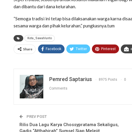
dan dibantu dari dana kelurahan.
“Semoga tradisi ini tetap bisa dilaksanakan warga karna disa
sesama warga dan pihak kelurahan,” pungkasnya.tum
Kota_Sawahlunto
Share
Facebook
Twitter
Pinterest
Pemred Saptarius
8975 Posts
0
Comments
PREV POST
Rilis Dua Lagu Karya Chossypratama Sekaligus,
Gadis “Atthahirah” Sumsel Siap Melejit