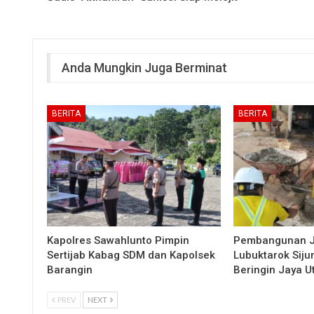
Anda Mungkin Juga Berminat
BERITA
BERITA
Kapolres Sawahlunto Pimpin
Pembangunan 
Sertijab Kabag SDM dan Kapolsek
Lubuktarok Siju
Barangin
Beringin Jaya 
PREV
NEXT