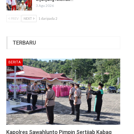
3 Agu 2026
PREV
NEXT
1 daripada 2
TERBARU
BERITA
Kapolres Sawahlunto Pimpin Sertijab Kabag