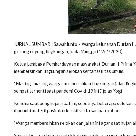
JURNAL SUMBAR | Sawahlunto – Warga kelurahan Durian II, 
gotong royong lingkungan, pada Minggu (12/7/2020).
Ketua Lembaga Pemberdayaan masyarakat Durian II Prima Y
membersihkan lingkungan selokan serta fasilitas umum.
“Masing- masing warga membersihkan lingkungan jalan lingku
sempat terhenti saat pandemi Covid-19 ini ,” jelas Yogi
Kondisi saat penghujan saat ini, sebutnya beberapa selokan j
dipenuhi materil pasir dan kerikil serta sampah pohon.
“Warga membersihkan selokan dan jalan ini agar saat hujan al
Seperti biasa, sebutnya untuk kosumsi makanan ringan bagi