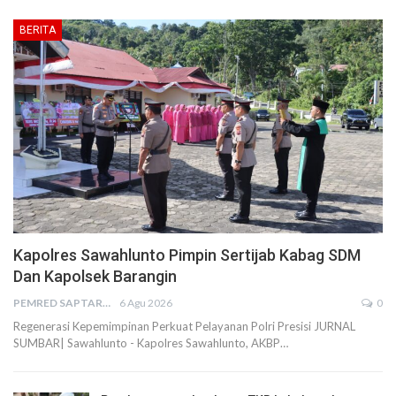
BERITA
Kapolres Sawahlunto Pimpin Sertijab Kabag SDM
Dan Kapolsek Barangin
PEMRED SAPTARIUS
6 Agu 2026
0
Regenerasi Kepemimpinan Perkuat Pelayanan Polri Presisi JURNAL
SUMBAR| Sawahlunto - Kapolres Sawahlunto, AKBP…