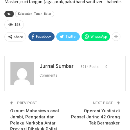
Masker, cuci tangan, jaga jarak, pakai hand sanitizer – habede.
Kabupaten_Tanah_Datar
158
Share
Facebook
Twitter
WhatsApp
Jurnal Sumbar
8914 Posts
0
Comments
PREV POST
NEXT POST
Oknum Mahasiswa asal
Operasi Yustisi di
Jambi, Pengedar dan
Pessel Jaring 42 Orang
Pelaku Narkoba Antar
Tak Bermasker
Provinsi Dibekuk Polisi