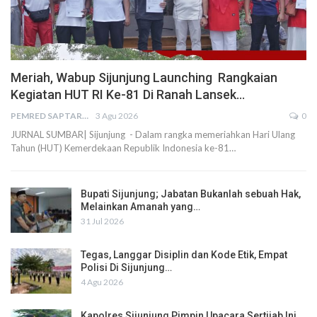
Meriah, Wabup Sijunjung Launching Rangkaian
Kegiatan HUT RI Ke-81 Di Ranah Lansek…
PEMRED SAPTARIUS
3 Agu 2026
0
JURNAL SUMBAR| Sijunjung - Dalam rangka memeriahkan Hari Ulang
Tahun (HUT) Kemerdekaan Republik Indonesia ke-81…
Bupati Sijunjung; Jabatan Bukanlah sebuah Hak,
Melainkan Amanah yang…
31 Jul 2026
Tegas, Langgar Disiplin dan Kode Etik, Empat
Polisi Di Sijunjung…
4 Agu 2026
Kapolres Sijunjung Pimpin Upacara Sertijab Ini