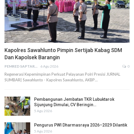
Kapolres Sawahlunto Pimpin Sertijab Kabag SDM
Dan Kapolsek Barangin
PEMRED SAPTARIUS
6 Agu 2026
0
Regenerasi Kepemimpinan Perkuat Pelayanan Polri Presisi JURNAL
SUMBAR| Sawahlunto - Kapolres Sawahlunto, AKBP…
Pembangunan Jembatan TKR Lubuktarok
Sijunjung Dimulai, CV Beringin…
5 Agu 2026
Pengurus PWI Dharmasraya 2026–2029 Dilantik
5 Agu 2026