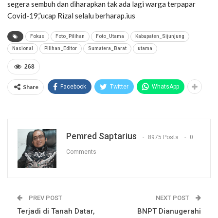
segera sembuh dan diharapkan tak ada lagi warga terpapar
Covid-19,”ucap Rizal selalu berharap.ius
Fokus
Foto_Pilihan
Foto_Utama
Kabupaten_Sijunjung
Nasional
Pilihan_Editor
Sumatera_Barat
utama
268
Share
Facebook
Twitter
WhatsApp
Pemred Saptarius
8975 Posts
0
Comments
PREV POST
NEXT POST
Terjadi di Tanah Datar,
BNPT Dianugerahi