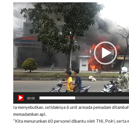
Pemutar
Video
00:00
Ia menyebutkan, setidaknya 6 unit armada pemadam ditambah 
memadamkan api.
“Kita menurunkan 60 personel dibantu oleh TNI, Polri, serta