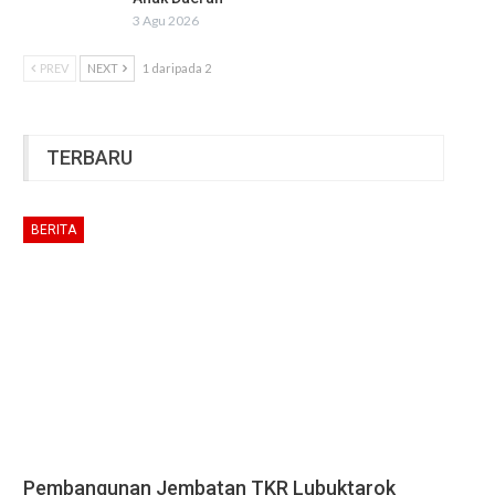
3 Agu 2026
PREV
NEXT
1 daripada 2
TERBARU
BERITA
Pembangunan Jembatan TKR Lubuktarok