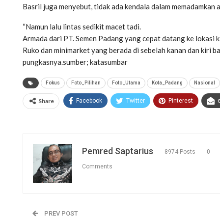
Basril juga menyebut, tidak ada kendala dalam memadamkan api
“Namun lalu lintas sedikit macet tadi.
Armada dari PT. Semen Padang yang cepat datang ke lokasi 
Ruko dan minimarket yang berada di sebelah kanan dan kiri ba
pungkasnya.sumber; katasumbar
Fokus
Foto_Pilihan
Foto_Utama
Kota_Padang
Nasional
Share
Facebook
Twitter
Pinterest
Pemred Saptarius
8974 Posts
0
Comments
PREV POST