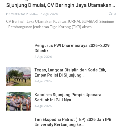
Sijunjung Dimulai, CV Beringin Jaya Utamakan…
PEMRED SAPTARIUS
5 Agu 2026
0
CV Beringin Jaya Utamakan Kualitas JURNAL SUMBAR| Sijunjung
- Pembangunan jembatan Tigo Korong (TKR) akses…
Pengurus PWI Dharmasraya 2026–2029
Dilantik
5 Agu 2026
Tegas, Langgar Disiplin dan Kode Etik,
Empat Polisi Di Sijunjung…
4 Agu 2026
Kapolres Sijunjung Pimpin Upacara
Sertijab Ini PJU Nya
4 Agu 2026
Tim Ekspedisi Patriot (TEP) 2026 dari IPB
University Berkunjung ke…