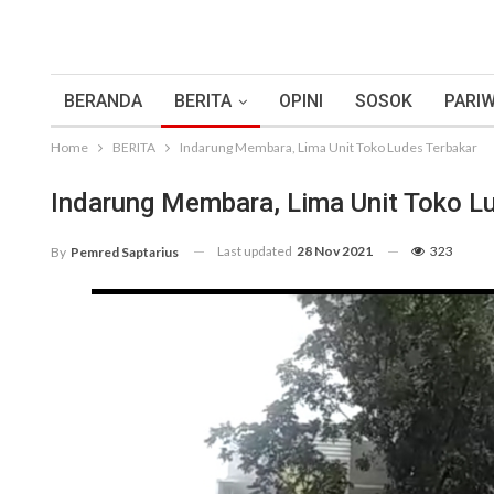
BERANDA
BERITA
OPINI
SOSOK
PARIW
Home
BERITA
Indarung Membara, Lima Unit Toko Ludes Terbakar
Indarung Membara, Lima Unit Toko L
Last updated
28 Nov 2021
323
By
Pemred Saptarius