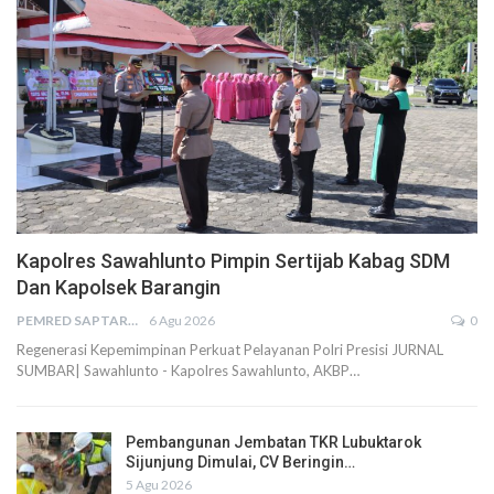
Kapolres Sawahlunto Pimpin Sertijab Kabag SDM
Dan Kapolsek Barangin
PEMRED SAPTARIUS
6 Agu 2026
0
Regenerasi Kepemimpinan Perkuat Pelayanan Polri Presisi JURNAL
SUMBAR| Sawahlunto - Kapolres Sawahlunto, AKBP…
Pembangunan Jembatan TKR Lubuktarok
Sijunjung Dimulai, CV Beringin…
5 Agu 2026