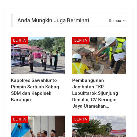
Anda Mungkin Juga Berminat
Semua
BERITA
BERITA
Kapolres Sawahlunto
Pembangunan
Pimpin Sertijab Kabag
Jembatan TKR
SDM dan Kapolsek
Lubuktarok Sijunjung
Barangin
Dimulai, CV Beringin
Jaya Utamakan…
BERITA
BERITA