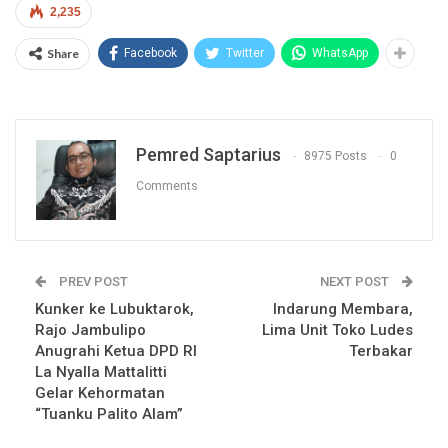
2,235
Share
Facebook
Twitter
WhatsApp
Pemred Saptarius
8975 Posts
0
Comments
PREV POST
NEXT POST
Kunker ke Lubuktarok,
Indarung Membara,
Rajo Jambulipo
Lima Unit Toko Ludes
Anugrahi Ketua DPD RI
Terbakar
La Nyalla Mattalitti
Gelar Kehormatan
“Tuanku Palito Alam”