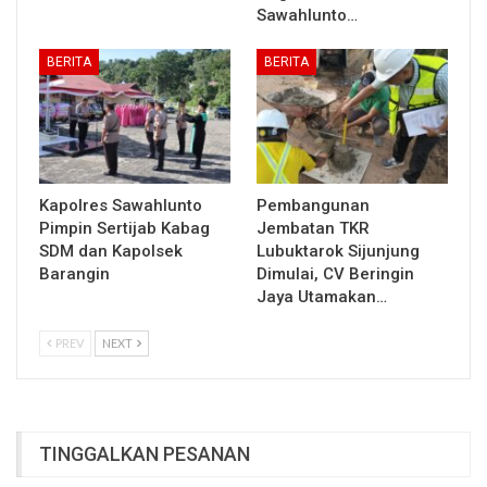
Sawahlunto…
BERITA
BERITA
Kapolres Sawahlunto
Pembangunan
Pimpin Sertijab Kabag
Jembatan TKR
SDM dan Kapolsek
Lubuktarok Sijunjung
Barangin
Dimulai, CV Beringin
Jaya Utamakan…
PREV
NEXT
TINGGALKAN PESANAN