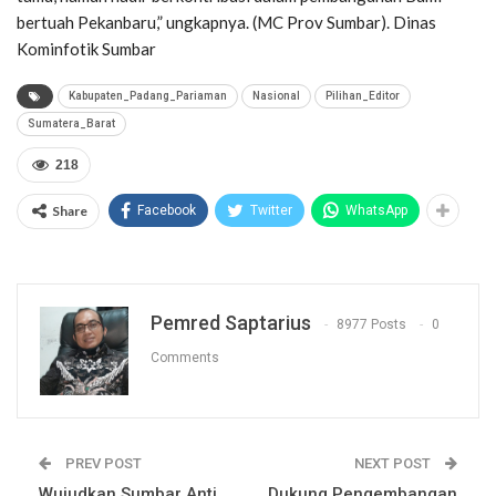
bertuah Pekanbaru,” ungkapnya. (MC Prov Sumbar). Dinas
Kominfotik Sumbar
Kabupaten_Padang_Pariaman
Nasional
Pilihan_Editor
Sumatera_Barat
218
Share
Facebook
Twitter
WhatsApp
Pemred Saptarius
8977 Posts
0
Comments
PREV POST
NEXT POST
Wujudkan Sumbar Anti
Dukung Pengembangan