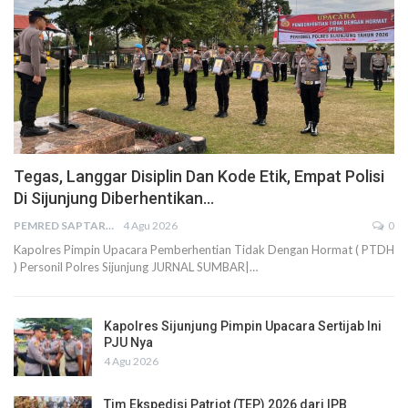
Tegas, Langgar Disiplin Dan Kode Etik, Empat Polisi
Di Sijunjung Diberhentikan…
PEMRED SAPTARIUS
4 Agu 2026
0
Kapolres Pimpin Upacara Pemberhentian Tidak Dengan Hormat ( PTDH
) Personil Polres Sijunjung JURNAL SUMBAR|…
Kapolres Sijunjung Pimpin Upacara Sertijab Ini
PJU Nya
4 Agu 2026
Tim Ekspedisi Patriot (TEP) 2026 dari IPB