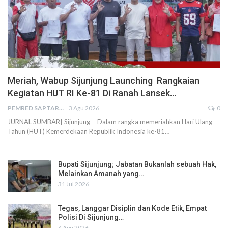
Meriah, Wabup Sijunjung Launching Rangkaian
Kegiatan HUT RI Ke-81 Di Ranah Lansek…
PEMRED SAPTARIUS
3 Agu 2026
0
JURNAL SUMBAR| Sijunjung - Dalam rangka memeriahkan Hari Ulang
Tahun (HUT) Kemerdekaan Republik Indonesia ke-81…
Bupati Sijunjung; Jabatan Bukanlah sebuah Hak,
Melainkan Amanah yang…
31 Jul 2026
Tegas, Langgar Disiplin dan Kode Etik, Empat
Polisi Di Sijunjung…
4 Agu 2026