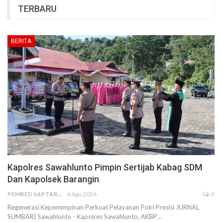
TERBARU
BERITA
Kapolres Sawahlunto Pimpin Sertijab Kabag SDM
Dan Kapolsek Barangin
PEMRED SAPTARIUS
6 Agu 2026
0
Regenerasi Kepemimpinan Perkuat Pelayanan Polri Presisi JURNAL
SUMBAR| Sawahlunto - Kapolres Sawahlunto, AKBP…