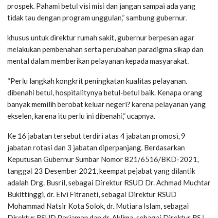
prospek. Pahami betul visi misi dan jangan sampai ada yang
tidak tau dengan program unggulan,” sambung gubernur.
khusus untuk direktur rumah sakit, gubernur berpesan agar
melakukan pembenahan serta perubahan paradigma sikap dan
mental dalam memberikan pelayanan kepada masyarakat.
“Perlu langkah kongkrit peningkatan kualitas pelayanan.
dibenahi betul, hospitalitynya betul-betul baik. Kenapa orang
banyak memilih berobat keluar negeri? karena pelayanan yang
ekselen, karena itu perlu ini dibenahi,” ucapnya.
Ke 16 jabatan tersebut terdiri atas 4 jabatan promosi, 9
jabatan rotasi dan 3 jabatan diperpanjang. Berdasarkan
Keputusan Gubernur Sumbar Nomor 821/6516/BKD-2021,
tanggal 23 Desember 2021, keempat pejabat yang dilantik
adalah Drg. Busril, sebagai Direktur RSUD Dr. Achmad Muchtar
Bukittinggi, dr. Elvi Fitraneti, sebagai Direktur RSUD
Mohammad Natsir Kota Solok, dr. Mutiara Islam, sebagai
Direktur RSUD Pariaman dan dr. Aklima, sebagai Direktur RSJ