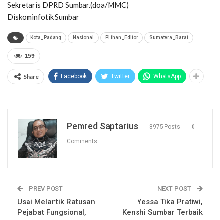
Sekretaris DPRD Sumbar.(doa/MMC)
Diskominfotik Sumbar
Kota_Padang
Nasional
Pilihan_Editor
Sumatera_Barat
159
Share
Facebook
Twitter
WhatsApp
Pemred Saptarius
8975 Posts
0
Comments
PREV POST
NEXT POST
Usai Melantik Ratusan
Yessa Tika Pratiwi,
Pejabat Fungsional,
Kenshi Sumbar Terbaik