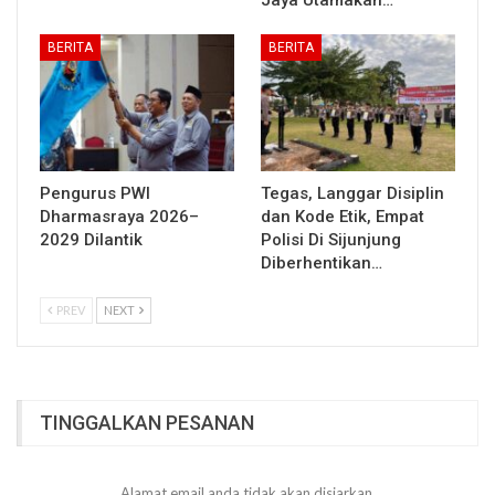
Jaya Utamakan…
BERITA
BERITA
Pengurus PWI
Tegas, Langgar Disiplin
Dharmasraya 2026–
dan Kode Etik, Empat
2029 Dilantik
Polisi Di Sijunjung
Diberhentikan…
PREV
NEXT
TINGGALKAN PESANAN
Alamat email anda tidak akan disiarkan.