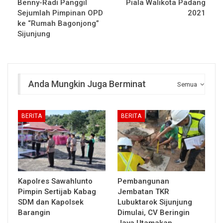
Benny-Radi Panggil
Piala Walikota Padang
Sejumlah Pimpinan OPD
2021
ke “Rumah Bagonjong”
Sijunjung
Anda Mungkin Juga Berminat
Semua
BERITA
BERITA
Kapolres Sawahlunto
Pembangunan
Pimpin Sertijab Kabag
Jembatan TKR
SDM dan Kapolsek
Lubuktarok Sijunjung
Barangin
Dimulai, CV Beringin