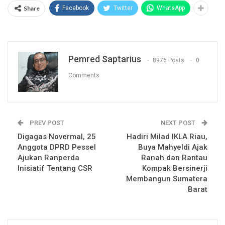
Share
Facebook
Twitter
WhatsApp
Pemred Saptarius
8976 Posts
0
Comments
PREV POST
NEXT POST
Digagas Novermal, 25
Hadiri Milad IKLA Riau,
Anggota DPRD Pessel
Buya Mahyeldi Ajak
Ajukan Ranperda
Ranah dan Rantau
Inisiatif Tentang CSR
Kompak Bersinerji
Membangun Sumatera
Barat