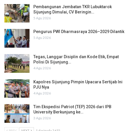
Pembangunan Jembatan TKR Lubuktarok
Sijunjung Dimulai, CV Beringin…
5 Agu 2026
Pengurus PWI Dharmasraya 2026–2029 Dilantik
5 Agu 2026
Tegas, Langgar Disiplin dan Kode Etik, Empat
Polisi Di Sijunjung…
4 Agu 2026
Kapolres Sijunjung Pimpin Upacara Sertijab Ini
PJU Nya
4 Agu 2026
Tim Ekspedisi Patriot (TEP) 2026 dari IPB
University Berkunjung ke…
3 Agu 2026
PREV
NEXT
1 daripada 2,632