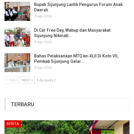
Bupati Sijunjung Lantik Pengurus Forum Anak
Daerah
3 Agu 2026
Di Car Free Day, Wabup dan Masyarakat
Sijunjung Nikmati…
3 Agu 2026
Bahas Pelaksanaan MTQ ke-XLII Di Koto VII,
Pemkab Sijunjung Gelar…
3 Agu 2026
PREV
NEXT
1 daripada 2
TERBARU
BERITA