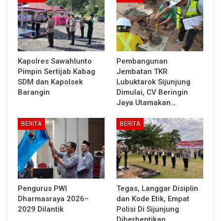
Kapolres Sawahlunto
Pembangunan
Pimpin Sertijab Kabag
Jembatan TKR
SDM dan Kapolsek
Lubuktarok Sijunjung
Barangin
Dimulai, CV Beringin
Jaya Utamakan…
BERITA
BERITA
Pengurus PWI
Tegas, Langgar Disiplin
Dharmasraya 2026–
dan Kode Etik, Empat
2029 Dilantik
Polisi Di Sijunjung
Diberhentikan…