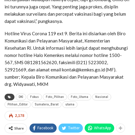
ini turunnya juga cepat. Yang penting jaga prokes, disiplin
melakukan surveilans dan percepat vaksinasi bagi yang belum
dapat vaksinasi,” pungkasnya.
Hotline Virus Corona 119 ext 9. Berita ini disiarkan oleh Biro
Komunikasi dan Pelayanan Masyarakat, Kementerian
Kesehatan RI. Untuk informasi lebih lanjut dapat menghubungi
nomor hotline Halo Kemenkes melalui nomor hotline 1500-
567, SMS 081281562620, faksimili (021) 5223002,
52921669, dan alamat email kontak@kemkes.go.id (MF).
sumber; Kepala Biro Komunikasi dan Pelayanan Masyarakat
drg. Widyawati, MKM
DKI
Fokus
Foto_Pilihan
Foto_Utama
Nasional
Pilihan_Editor
Sumatera_Barat
utama
2,178
Share
Facebook
Twitter
WhatsApp