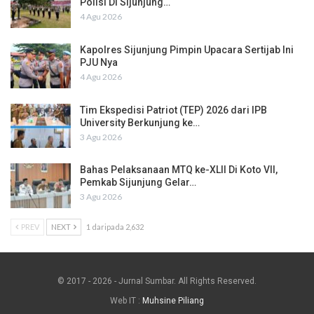
Polisi Di Sijunjung…
4 Agu 2026
Kapolres Sijunjung Pimpin Upacara Sertijab Ini
PJU Nya
4 Agu 2026
Tim Ekspedisi Patriot (TEP) 2026 dari IPB
University Berkunjung ke…
3 Agu 2026
Bahas Pelaksanaan MTQ ke-XLII Di Koto VII,
Pemkab Sijunjung Gelar…
3 Agu 2026
PREV
NEXT
1 daripada 2,632
© 2017 - 2026 - Jurnal Sumbar. All Rights Reserved.
Web IT :
Muhsine Piliang