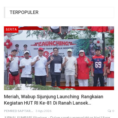
TERPOPULER
BERITA
Meriah, Wabup Sijunjung Launching Rangkaian
Kegiatan HUT RI Ke-81 Di Ranah Lansek…
PEMRED SAPTARIUS
3 Agu 2026
0
JURNAL SUMBAR| Sijunjung - Dalam rangka memeriahkan Hari Ulang