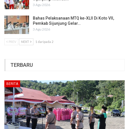
3 Agu 2026
Bahas Pelaksanaan MTQ ke-XLII Di Koto VII,
Pemkab Sijunjung Gelar…
3 Agu 2026
PREV
NEXT
1 daripada 2
TERBARU
BERITA