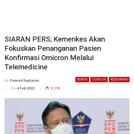
SIARAN PERS; Kemenkes Akan
Fokuskan Penanganan Pasien
Konfirmasi Omicron Melalui
Telemedicine
BERITA
COVID-19
KESEHATAN
By
Pemred Saptarius
On
4 Feb 2022
2,178