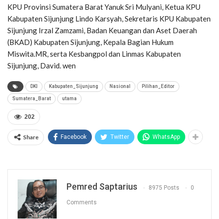
KPU Provinsi Sumatera Barat Yanuk Sri Mulyani, Ketua KPU
Kabupaten Sijunjung Lindo Karsyah, Sekretaris KPU Kabupaten
Sijunjung Irzal Zamzami, Badan Keuangan dan Aset Daerah
(BKAD) Kabupaten Sijunjung, Kepala Bagian Hukum
Miswita.MR, serta Kesbangpol dan Linmas Kabupaten
Sijunjung, David. wen
DKI
Kabupaten_Sijunjung
Nasional
Pilihan_Editor
Sumatera_Barat
utama
202
Share
Facebook
Twitter
WhatsApp
Pemred Saptarius
8975 Posts
0
Comments