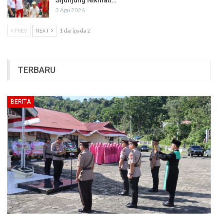
3 Agu 2026
PREV
NEXT
1 daripada 2
TERBARU
BERITA