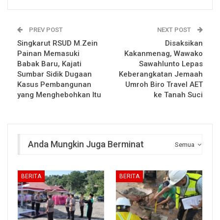
PREV POST
NEXT POST
Singkarut RSUD M.Zein
Disaksikan
Painan Memasuki
Kakanmenag, Wawako
Babak Baru, Kajati
Sawahlunto Lepas
Sumbar Sidik Dugaan
Keberangkatan Jemaah
Kasus Pembangunan
Umroh Biro Travel AET
yang Menghebohkan Itu
ke Tanah Suci
Anda Mungkin Juga Berminat
Semua
BERITA
BERITA