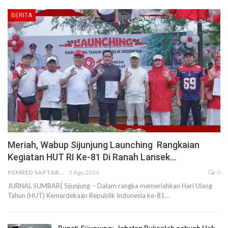
BERITA
Meriah, Wabup Sijunjung Launching Rangkaian
Kegiatan HUT RI Ke-81 Di Ranah Lansek…
PEMRED SAPTARIUS
3 Agu 2026
0
JURNAL SUMBAR| Sijunjung - Dalam rangka memeriahkan Hari Ulang
Tahun (HUT) Kemerdekaan Republik Indonesia ke-81…