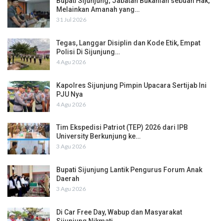
Bupati Sijunjung; Jabatan Bukanlah sebuah Hak,
Melainkan Amanah yang…
31 Jul 2026
Tegas, Langgar Disiplin dan Kode Etik, Empat
Polisi Di Sijunjung…
4 Agu 2026
Kapolres Sijunjung Pimpin Upacara Sertijab Ini
PJU Nya
4 Agu 2026
Tim Ekspedisi Patriot (TEP) 2026 dari IPB
University Berkunjung ke…
3 Agu 2026
Bupati Sijunjung Lantik Pengurus Forum Anak
Daerah
3 Agu 2026
Di Car Free Day, Wabup dan Masyarakat
Sijunjung Nikmati…