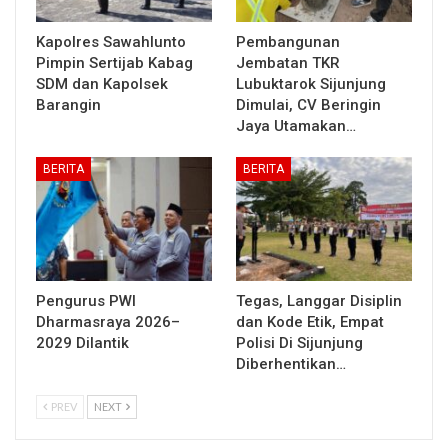
Kapolres Sawahlunto
Pembangunan
Pimpin Sertijab Kabag
Jembatan TKR
SDM dan Kapolsek
Lubuktarok Sijunjung
Barangin
Dimulai, CV Beringin
Jaya Utamakan…
BERITA
BERITA
Pengurus PWI
Tegas, Langgar Disiplin
Dharmasraya 2026–
dan Kode Etik, Empat
2029 Dilantik
Polisi Di Sijunjung
Diberhentikan…
PREV
NEXT