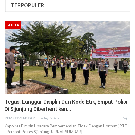
TERPOPULER
BERITA
Tegas, Langgar Disiplin Dan Kode Etik, Empat Polisi
Di Sijunjung Diberhentikan…
PEMRED SAPTARIUS
4 Agu 2026
0
Kapolres Pimpin Upacara Pemberhentian Tidak Dengan Hormat ( PTDH
) Personil Polres Sijunjung JURNAL SUMBAR|…