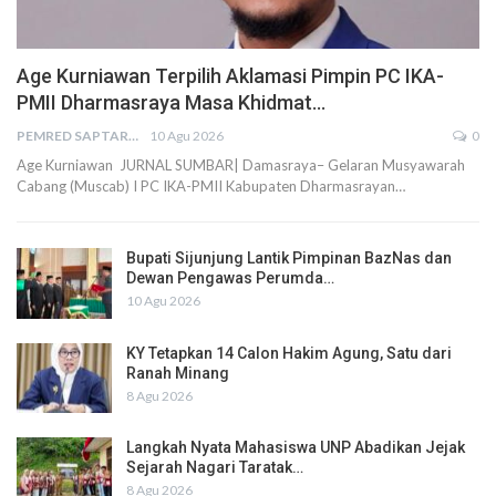
Age Kurniawan Terpilih Aklamasi Pimpin PC IKA-
PMII Dharmasraya Masa Khidmat…
PEMRED SAPTARIUS
10 Agu 2026
0
Age Kurniawan JURNAL SUMBAR| Damasraya– Gelaran Musyawarah
Cabang (Muscab) I PC IKA-PMII Kabupaten Dharmasrayan…
Bupati Sijunjung Lantik Pimpinan BazNas dan
Dewan Pengawas Perumda…
10 Agu 2026
KY Tetapkan 14 Calon Hakim Agung, Satu dari
Ranah Minang
8 Agu 2026
Langkah Nyata Mahasiswa UNP Abadikan Jejak
Sejarah Nagari Taratak…
8 Agu 2026