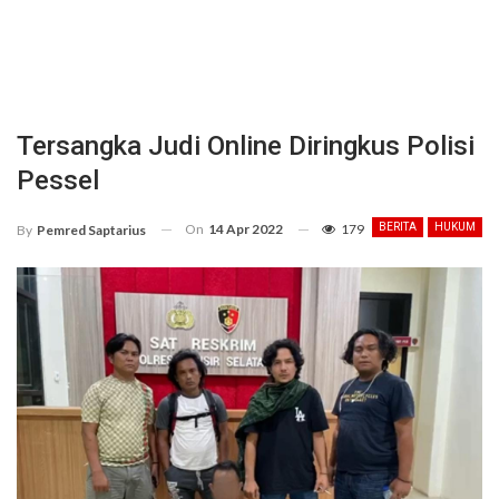
Tersangka Judi Online Diringkus Polisi
Pessel
On
14 Apr 2022
179
BERITA
HUKUM
By
Pemred Saptarius