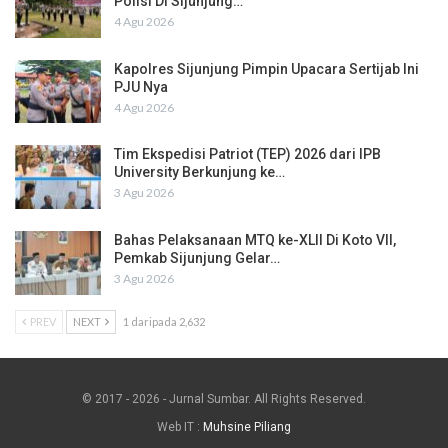
Polisi Di Sijunjung…
4 Agu 2026
Kapolres Sijunjung Pimpin Upacara Sertijab Ini
PJU Nya
4 Agu 2026
Tim Ekspedisi Patriot (TEP) 2026 dari IPB
University Berkunjung ke…
3 Agu 2026
Bahas Pelaksanaan MTQ ke-XLII Di Koto VII,
Pemkab Sijunjung Gelar…
3 Agu 2026
PREV
NEXT
1 daripada 2,632
© 2017 - 2026 - Jurnal Sumbar. All Rights Reserved.
Web IT :
Muhsine Piliang