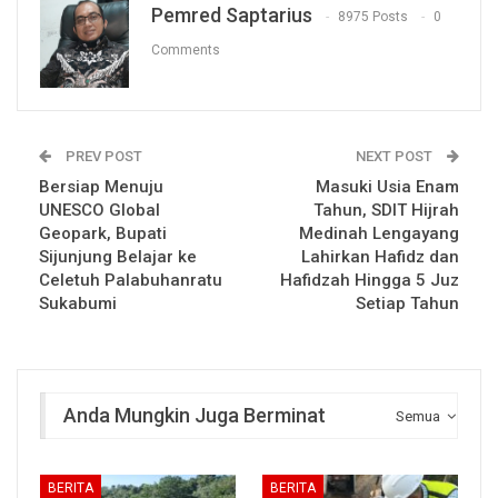
Pemred Saptarius
8975 Posts
0
Comments
PREV POST
NEXT POST
Bersiap Menuju
Masuki Usia Enam
UNESCO Global
Tahun, SDIT Hijrah
Geopark, Bupati
Medinah Lengayang
Sijunjung Belajar ke
Lahirkan Hafidz dan
Celetuh Palabuhanratu
Hafidzah Hingga 5 Juz
Sukabumi
Setiap Tahun
Anda Mungkin Juga Berminat
Semua
BERITA
BERITA