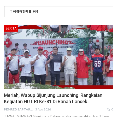
TERPOPULER
BERITA
Meriah, Wabup Sijunjung Launching Rangkaian
Kegiatan HUT RI Ke-81 Di Ranah Lansek…
PEMRED SAPTARIUS
3 Agu 2026
0
JURNAL SUMBAR| Sijunjung - Dalam rangka memeriahkan Hari Ulang