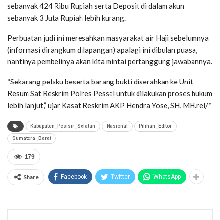
sebanyak 424 Ribu Rupiah serta Deposit di dalam akun
sebanyak 3 Juta Rupiah lebih kurang.
Perbuatan judi ini meresahkan masyarakat air Haji sebelumnya
(informasi dirangkum dilapangan) apalagi ini dibulan puasa,
nantinya pembelinya akan kita mintai pertanggung jawabannya.
“Sekarang pelaku beserta barang bukti diserahkan ke Unit
Resum Sat Reskrim Polres Pessel untuk dilakukan proses hukum
lebih lanjut,” ujar Kasat Reskrim AKP Hendra Yose, SH, MH.rel/*
Kabupaten_Pesisir_Selatan
Nasional
Pilihan_Editor
Sumatera_Barat
179
Share
Facebook
Twitter
WhatsApp