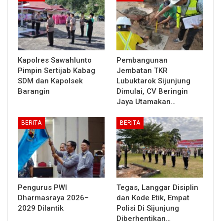
Kapolres Sawahlunto
Pembangunan
Pimpin Sertijab Kabag
Jembatan TKR
SDM dan Kapolsek
Lubuktarok Sijunjung
Barangin
Dimulai, CV Beringin
Jaya Utamakan…
BERITA
BERITA
Pengurus PWI
Tegas, Langgar Disiplin
Dharmasraya 2026–
dan Kode Etik, Empat
2029 Dilantik
Polisi Di Sijunjung
Diberhentikan…