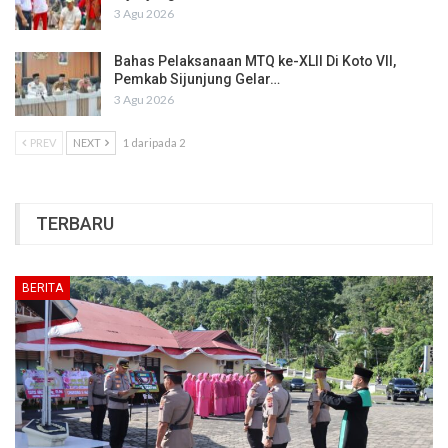
3 Agu 2026
Bahas Pelaksanaan MTQ ke-XLII Di Koto VII,
Pemkab Sijunjung Gelar…
3 Agu 2026
PREV
NEXT
1 daripada 2
TERBARU
BERITA