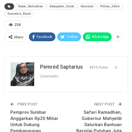
Kabar_Ramadhan
Kabupaten_Solok
Nasional
Pilihan_Editor
Sumatera_Barat
216
Share
Facebook
Twitter
WhatsApp
Pemred Saptarius
8975 Posts
0
Comments
PREV POST
NEXT POST
Pemprov Sumbar
Safari Ramadhan,
Anggarkan Rp20 Miliar
Gubernur Mahyeldi
Untuk Dukung
Salurkan Bantuan
Pembangunan
Bernilai Puluhan Juta