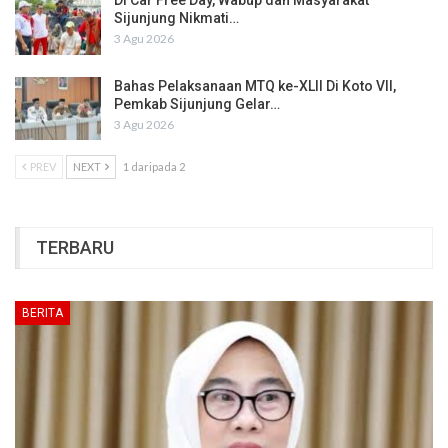
Di Car Free Day, Wabup dan Masyarakat
Sijunjung Nikmati…
3 Agu 2026
Bahas Pelaksanaan MTQ ke-XLII Di Koto VII,
Pemkab Sijunjung Gelar…
3 Agu 2026
PREV
NEXT
1 daripada 2
TERBARU
BERITA