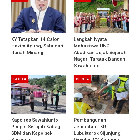
KY Tetapkan 14 Calon
Langkah Nyata
Hakim Agung, Satu dari
Mahasiswa UNP
Ranah Minang
Abadikan Jejak Sejarah
Nagari Taratak Bancah
Sawahlunto…
BERITA
BERITA
Kapolres Sawahlunto
Pembangunan
Pimpin Sertijab Kabag
Jembatan TKR
SDM dan Kapolsek
Lubuktarok Sijunjung
Barangin
Dimulai, CV Beringin