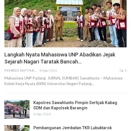
Langkah Nyata Mahasiswa UNP Abadikan Jejak
Sejarah Nagari Taratak Bancah…
PEMRED SAPTARIUS
8 Agu 2026
0
Mahasiswa UNP Padang JURNAL SUMBAR| Sawahlunto – Mahasiswa
Kuliah Kerja Nyata (KKN) Universitas Negeri Padang…
Kapolres Sawahlunto Pimpin Sertijab Kabag
SDM dan Kapolsek Barangin
6 Agu 2026
Pembangunan Jembatan TKR Lubuktarok