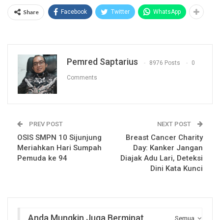
Share
Facebook
Twitter
WhatsApp
Pemred Saptarius
8976 Posts
0
Comments
PREV POST
NEXT POST
OSIS SMPN 10 Sijunjung
Breast Cancer Charity
Meriahkan Hari Sumpah
Day: Kanker Jangan
Pemuda ke 94
Diajak Adu Lari, Deteksi
Dini Kata Kunci
Anda Mungkin Juga Berminat
Semua