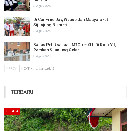
3 Agu 2026
Di Car Free Day, Wabup dan Masyarakat
Sijunjung Nikmati…
3 Agu 2026
Bahas Pelaksanaan MTQ ke-XLII Di Koto VII,
Pemkab Sijunjung Gelar…
3 Agu 2026
PREV
NEXT
1 daripada 2
TERBARU
BERITA