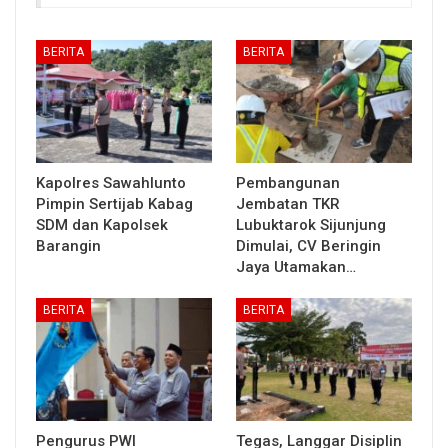
BERITA
BERITA
Kapolres Sawahlunto
Pembangunan
Pimpin Sertijab Kabag
Jembatan TKR
SDM dan Kapolsek
Lubuktarok Sijunjung
Barangin
Dimulai, CV Beringin
Jaya Utamakan…
BERITA
BERITA
Pengurus PWI
Tegas, Langgar Disiplin