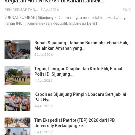
Kegiatan HUT RI Ke-81 Di Ranah Lansek…
PEMRED SAPTARIUS
3 Agu 2026
0
JURNAL SUMBAR| Sijunjung - Dalam rangka memeriahkan Hari Ulang
Tahun (HUT) Kemerdekaan Republik Indonesia ke-81…
Bupati Sijunjung; Jabatan Bukanlah sebuah Hak,
Melainkan Amanah yang…
31 Jul 2026
Tegas, Langgar Disiplin dan Kode Etik, Empat
Polisi Di Sijunjung…
4 Agu 2026
Kapolres Sijunjung Pimpin Upacara Sertijab Ini
PJU Nya
4 Agu 2026
Tim Ekspedisi Patriot (TEP) 2026 dari IPB
University Berkunjung ke…
3 Agu 2026