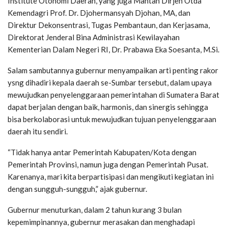
Institute Otonomi Daerah, yang juga Mantan Dirjen Otda
Kemendagri Prof. Dr. Djohermansyah Djohan, MA, dan
Direktur Dekonsentrasi, Tugas Pembantaun, dan Kerjasama,
Direktorat Jenderal Bina Administrasi Kewilayahan
Kementerian Dalam Negeri RI, Dr. Prabawa Eka Soesanta, M.Si.
Salam sambutannya gubernur menyampaikan arti penting rakor
ysng dihadiri kepala daerah se-Sumbar tersebut, dalam upaya
mewujudkan penyelenggaraan pemerintahan di Sumatera Barat
dapat berjalan dengan baik, harmonis, dan sinergis sehingga
bisa berkolaborasi untuk mewujudkan tujuan penyelenggaraan
daerah itu sendiri.
“Tidak hanya antar Pemerintah Kabupaten/Kota dengan
Pemerintah Provinsi, namun juga dengan Pemerintah Pusat.
Karenanya, mari kita berpartisipasi dan mengikuti kegiatan ini
dengan sungguh-sungguh,” ajak gubernur.
Gubernur menuturkan, dalam 2 tahun kurang 3 bulan
kepemimpinannya, gubernur merasakan dan menghadapi