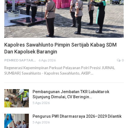
Kapolres Sawahlunto Pimpin Sertijab Kabag SDM
Dan Kapolsek Barangin
PEMRED SAPTARIUS
6 Agu 2026
0
Regenerasi Kepemimpinan Perkuat Pelayanan Polri Presisi JURNAL
SUMBAR| Sawahlunto - Kapolres Sawahlunto, AKBP…
Pembangunan Jembatan TKR Lubuktarok
Sijunjung Dimulai, CV Beringin…
5 Agu 2026
Pengurus PWI Dharmasraya 2026–2029 Dilantik
5 Agu 2026