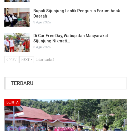
Bupati Sijunjung Lantik Pengurus Forum Anak
Daerah
3 Agu 2026
Di Car Free Day, Wabup dan Masyarakat
Sijunjung Nikmati…
3 Agu 2026
PREV
NEXT
1 daripada 2
TERBARU
BERITA