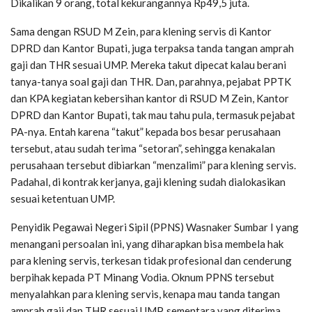
Dikalikan 9 orang, total kekurangannya Rp49,5 juta.
Sama dengan RSUD M Zein, para klening servis di Kantor
DPRD dan Kantor Bupati, juga terpaksa tanda tangan amprah
gaji dan THR sesuai UMP. Mereka takut dipecat kalau berani
tanya-tanya soal gaji dan THR. Dan, parahnya, pejabat PPTK
dan KPA kegiatan kebersihan kantor di RSUD M Zein, Kantor
DPRD dan Kantor Bupati, tak mau tahu pula, termasuk pejabat
PA-nya. Entah karena “takut” kepada bos besar perusahaan
tersebut, atau sudah terima “setoran”, sehingga kenakalan
perusahaan tersebut dibiarkan “menzalimi” para klening servis.
Padahal, di kontrak kerjanya, gaji klening sudah dialokasikan
sesuai ketentuan UMP.
Penyidik Pegawai Negeri Sipil (PPNS) Wasnaker Sumbar I yang
menangani persoalan ini, yang diharapkan bisa membela hak
para klening servis, terkesan tidak profesional dan cenderung
berpihak kepada PT Minang Vodia. Oknum PPNS tersebut
menyalahkan para klening servis, kenapa mau tanda tangan
amprah gaji dan THR sesuai UMP, sementara yang diterima