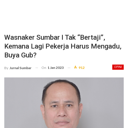
Wasnaker Sumbar I Tak “bertaji”,
Kemana Lagi Pekerja Harus Mengadu,
Buya Gub?
On
1 Jan 2023
912
OPINI
By
Jurnal Sumbar