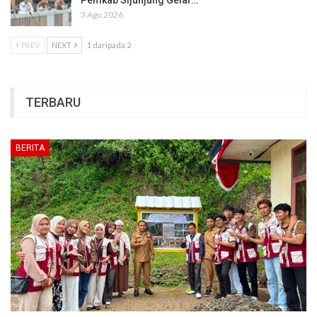
Pemkab Sijunjung Gelar…
3 Agu 2026
PREV
NEXT
1 daripada 2
TERBARU
BERITA