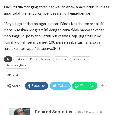
Dari itu dia mengingatkan bahwa lah anak-anak untuk imunisasi
agar tidak menimbulkan penyesalan di kemudian hari.
“Saya juga berharap agar jajaran Dinas Kesehatan proaktif
mensukseskan program ini dengan cara tidak hanya sekedar
menunggu di posyandu atau puskesmas, tapi juga turun ke
rumah-rumah, agar target 100 persen sebagai mana saya
harapkan tercapai,” tutupnya.(Re)
Kabupaten_Pesisir_Selatan
Nasional
Pilihan_Editor
Sumatera_Barat
254
Share
Facebook
Twitter
WhatsApp
Pemred Saptarius
8977 Posts
0