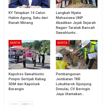
KY Tetapkan 14 Calon
Langkah Nyata
Hakim Agung, Satu dari
Mahasiswa UNP
Ranah Minang
Abadikan Jejak Sejarah
Nagari Taratak Bancah
Sawahlunto…
BERITA
BERITA
Kapolres Sawahlunto
Pembangunan
Pimpin Sertijab Kabag
Jembatan TKR
SDM dan Kapolsek
Lubuktarok Sijunjung
Barangin
Dimulai, CV Beringin
Jaya Utamakan…
PREV
NEXT