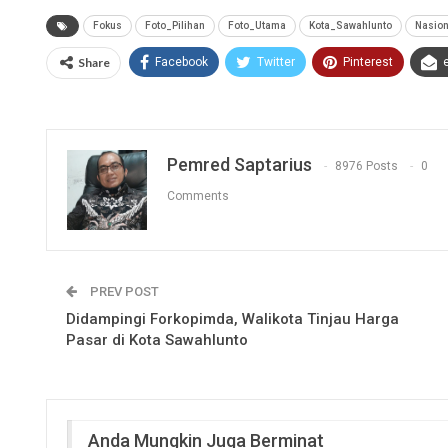
Fokus
Foto_Pilihan
Foto_Utama
Kota_Sawahlunto
Nasion
Share
Facebook
Twitter
Pinterest
Pemred Saptarius
8976 Posts
0
Comments
PREV POST
Didampingi Forkopimda, Walikota Tinjau Harga
Pasar di Kota Sawahlunto
Anda Mungkin Juga Berminat