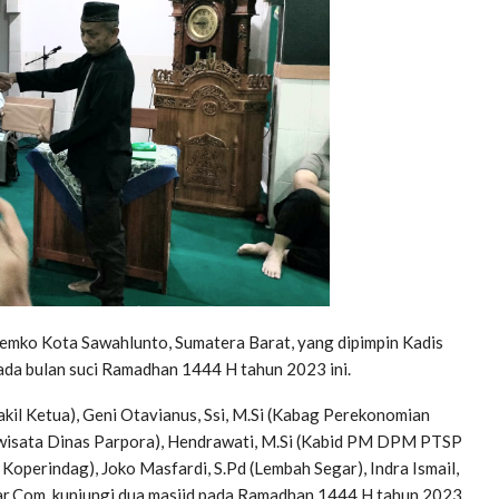
ko Kota Sawahlunto, Sumatera Barat, yang dipimpin Kadis
 pada bulan suci Ramadhan 1444 H tahun 2023 ini.
l Ketua), Geni Otavianus, Ssi, M.Si (Kabag Perekonomian
riwisata Dinas Parpora), Hendrawati, M.Si (Kabid PM DPM PTSP
perindag), Joko Masfardi, S.Pd (Lembah Segar), Indra Ismail,
bar.Com, kunjungi dua masjid pada Ramadhan 1444 H tahun 2023