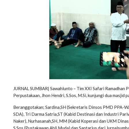
JURNAL SUMBAR| Sawahlunto – Tim XXI Safari Ramadhan Pem
Perpustakaan, Jhon Hendri, S.Sos, M.Si, kunjungi dua masjid
Beranggotakan; Sardina,SH (Sekretaris Dinsos PMD PPA-Waki
SDA), Tri Darma Satria,ST (Kabid Destinasi dan Industri Pa
Naker), Nurhasanah,SH, MM (Kabid Koperasi dan UKM Dinas Ko
S.Sos (Pustakawan Ahli Muda) dan Saptarius dari Jurnalsum