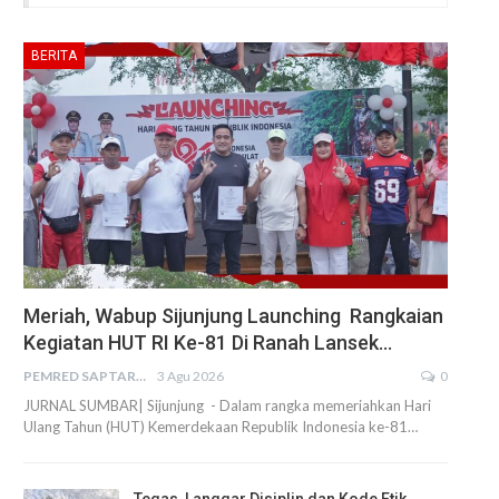
BERITA
Meriah, Wabup Sijunjung Launching Rangkaian
Kegiatan HUT RI Ke-81 Di Ranah Lansek…
PEMRED SAPTARIUS
3 Agu 2026
0
JURNAL SUMBAR| Sijunjung - Dalam rangka memeriahkan Hari
Ulang Tahun (HUT) Kemerdekaan Republik Indonesia ke-81…