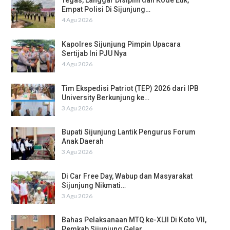
Tegas, Langgar Disiplin dan Kode Etik,
Empat Polisi Di Sijunjung…
4 Agu 2026
Kapolres Sijunjung Pimpin Upacara
Sertijab Ini PJU Nya
4 Agu 2026
Tim Ekspedisi Patriot (TEP) 2026 dari IPB
University Berkunjung ke…
3 Agu 2026
Bupati Sijunjung Lantik Pengurus Forum
Anak Daerah
3 Agu 2026
Di Car Free Day, Wabup dan Masyarakat
Sijunjung Nikmati…
3 Agu 2026
Bahas Pelaksanaan MTQ ke-XLII Di Koto VII,
Pemkab Sijunjung Gelar…