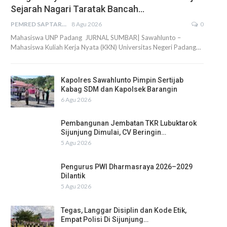
Sejarah Nagari Taratak Bancah…
PEMRED SAPTARIUS
8 Agu 2026
0
Mahasiswa UNP Padang JURNAL SUMBAR| Sawahlunto –
Mahasiswa Kuliah Kerja Nyata (KKN) Universitas Negeri Padang…
Kapolres Sawahlunto Pimpin Sertijab
Kabag SDM dan Kapolsek Barangin
6 Agu 2026
Pembangunan Jembatan TKR Lubuktarok
Sijunjung Dimulai, CV Beringin…
5 Agu 2026
Pengurus PWI Dharmasraya 2026–2029
Dilantik
5 Agu 2026
Tegas, Langgar Disiplin dan Kode Etik,
Empat Polisi Di Sijunjung…