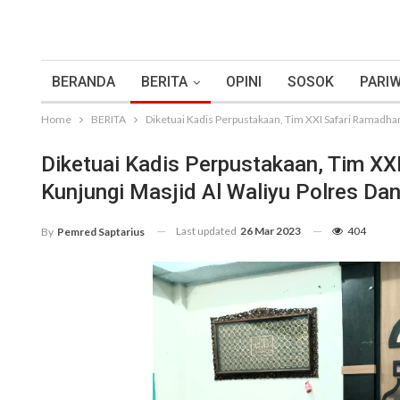
BERANDA
BERITA
OPINI
SOSOK
PARIW
Home
BERITA
Diketuai Kadis Perpustakaan, Tim XXI Safari Ramadhan
Diketuai Kadis Perpustakaan, Tim X
Kunjungi Masjid Al Waliyu Polres Dan
Last updated
26 Mar 2023
404
By
Pemred Saptarius