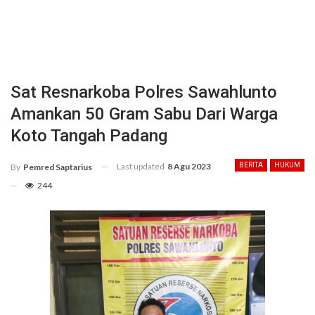
Sat Resnarkoba Polres Sawahlunto
Amankan 50 Gram Sabu Dari Warga
Koto Tangah Padang
Last updated
8 Agu 2023
BERITA
HUKUM
By
Pemred Saptarius
244