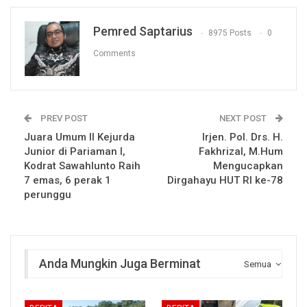
Pemred Saptarius
8975 Posts
0
Comments
PREV POST
NEXT POST
Juara Umum II Kejurda
Irjen. Pol. Drs. H.
Junior di Pariaman l,
Fakhrizal, M.Hum
Kodrat Sawahlunto Raih
Mengucapkan
7 emas, 6 perak 1
Dirgahayu HUT RI ke-78
perunggu
Anda Mungkin Juga Berminat
Semua