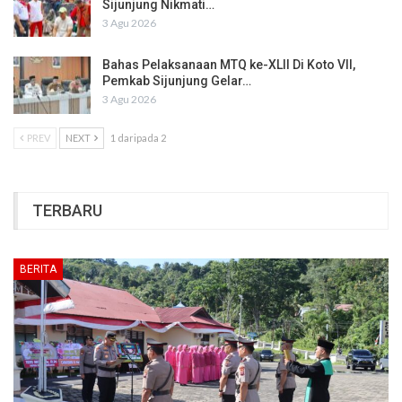
Sijunjung Nikmati…
3 Agu 2026
Bahas Pelaksanaan MTQ ke-XLII Di Koto VII,
Pemkab Sijunjung Gelar…
3 Agu 2026
PREV
NEXT
1 daripada 2
TERBARU
BERITA