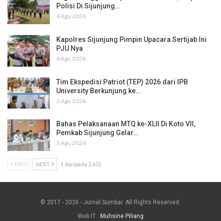
Polisi Di Sijunjung…
4 Agu 2026
Kapolres Sijunjung Pimpin Upacara Sertijab Ini
PJU Nya
4 Agu 2026
Tim Ekspedisi Patriot (TEP) 2026 dari IPB
University Berkunjung ke…
3 Agu 2026
Bahas Pelaksanaan MTQ ke-XLII Di Koto VII,
Pemkab Sijunjung Gelar…
3 Agu 2026
PREV
NEXT
1 daripada 2,632
© 2017 - 2026 - Jurnal Sumbar. All Rights Reserved.
Web IT :
Muhsine Piliang