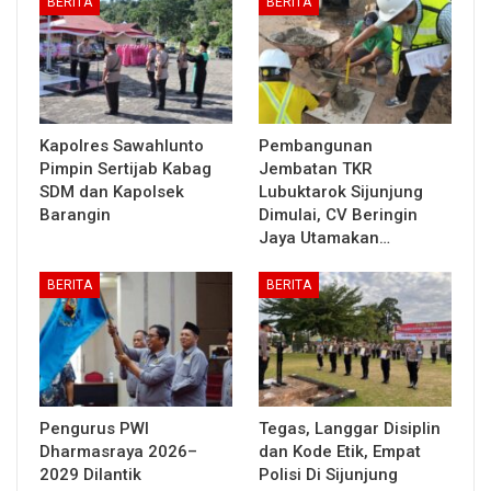
BERITA
BERITA
Kapolres Sawahlunto
Pembangunan
Pimpin Sertijab Kabag
Jembatan TKR
SDM dan Kapolsek
Lubuktarok Sijunjung
Barangin
Dimulai, CV Beringin
Jaya Utamakan…
BERITA
BERITA
Pengurus PWI
Tegas, Langgar Disiplin
Dharmasraya 2026–
dan Kode Etik, Empat
2029 Dilantik
Polisi Di Sijunjung