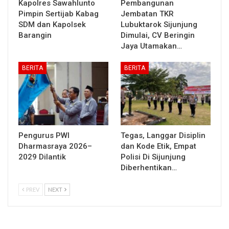
Kapolres Sawahlunto
Pembangunan
Pimpin Sertijab Kabag
Jembatan TKR
SDM dan Kapolsek
Lubuktarok Sijunjung
Barangin
Dimulai, CV Beringin
Jaya Utamakan…
BERITA
BERITA
Pengurus PWI
Tegas, Langgar Disiplin
Dharmasraya 2026–
dan Kode Etik, Empat
2029 Dilantik
Polisi Di Sijunjung
Diberhentikan…
PREV
NEXT