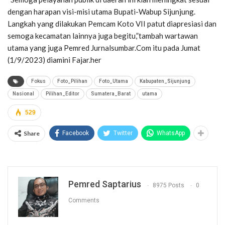
dengan harapan visi-misi utama Bupati-Wabup Sijunjung.
Langkah yang dilakukan Pemcam Koto VII patut diapresiasi dan
semoga kecamatan lainnya juga begitu,”tambah wartawan
utama yang juga Pemred Jurnalsumbar.Com itu pada Jumat
(1/9/2023) diamini Fajar.her
Fokus
Foto_Pilihan
Foto_Utama
Kabupaten_Sijunjung
Nasional
Pilihan_Editor
Sumatera_Barat
utama
529
Share
Facebook
Twitter
WhatsApp
Pemred Saptarius
8975 Posts
0
Comments