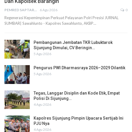
Dan Kapolsek Barangin
PEMRED SAPTARIUS
6 Agu 2026
0
Regenerasi Kepemimpinan Perkuat Pelayanan Polri Presisi JURNAL
SUMBAR| Sawahlunto - Kapolres Sawahlunto, AKBP…
Pembangunan Jembatan TKR Lubuktarok
Sijunjung Dimulai, CV Beringin…
5 Agu 2026
Pengurus PWI Dharmasraya 2026–2029 Dilantik
5 Agu 2026
Tegas, Langgar Disiplin dan Kode Etik, Empat
Polisi Di Sijunjung…
4 Agu 2026
Kapolres Sijunjung Pimpin Upacara Sertijab Ini
PJU Nya
4 Agu 2026