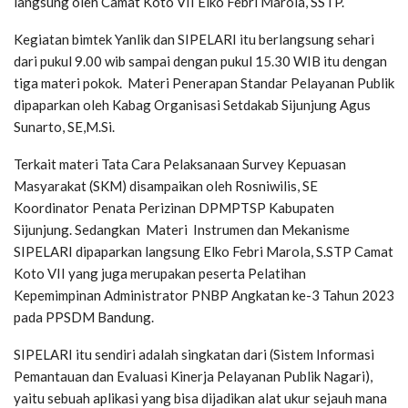
langsung oleh Camat Koto VII Elko Febri Marola, SSTP.
Kegiatan bimtek Yanlik dan SIPELARI itu berlangsung sehari
dari pukul 9.00 wib sampai dengan pukul 15.30 WIB itu dengan
tiga materi pokok. Materi Penerapan Standar Pelayanan Publik
dipaparkan oleh Kabag Organisasi Setdakab Sijunjung Agus
Sunarto, SE,M.Si.
Terkait materi Tata Cara Pelaksanaan Survey Kepuasan
Masyarakat (SKM) disampaikan oleh Rosniwilis, SE
Koordinator Penata Perizinan DPMPTSP Kabupaten
Sijunjung. Sedangkan Materi Instrumen dan Mekanisme
SIPELARI dipaparkan langsung Elko Febri Marola, S.STP Camat
Koto VII yang juga merupakan peserta Pelatihan
Kepemimpinan Administrator PNBP Angkatan ke-3 Tahun 2023
pada PPSDM Bandung.
SIPELARI itu sendiri adalah singkatan dari (Sistem Informasi
Pemantauan dan Evaluasi Kinerja Pelayanan Publik Nagari),
yaitu sebuah aplikasi yang bisa dijadikan alat ukur sejauh mana