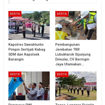
BERITA
BERITA
Kapolres Sawahlunto
Pembangunan
Pimpin Sertijab Kabag
Jembatan TKR
SDM dan Kapolsek
Lubuktarok Sijunjung
Barangin
Dimulai, CV Beringin
Jaya Utamakan…
BERITA
BERITA