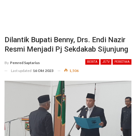
Dilantik Bupati Benny, Drs. Endi Nazir
Resmi Menjadi Pj Sekdakab Sijunjung
BERITA
JS TV
PERISTIWA
By
Pemred Saptarius
Last updated
16 Okt 2023
1,506