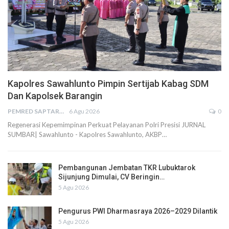
Kapolres Sawahlunto Pimpin Sertijab Kabag SDM
Dan Kapolsek Barangin
PEMRED SAPTARIUS
6 Agu 2026
0
Regenerasi Kepemimpinan Perkuat Pelayanan Polri Presisi JURNAL
SUMBAR| Sawahlunto - Kapolres Sawahlunto, AKBP…
Pembangunan Jembatan TKR Lubuktarok
Sijunjung Dimulai, CV Beringin…
5 Agu 2026
Pengurus PWI Dharmasraya 2026–2029 Dilantik
5 Agu 2026