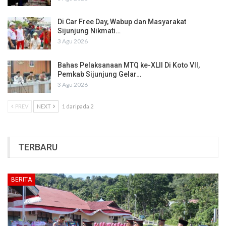
Di Car Free Day, Wabup dan Masyarakat
Sijunjung Nikmati…
3 Agu 2026
Bahas Pelaksanaan MTQ ke-XLII Di Koto VII,
Pemkab Sijunjung Gelar…
3 Agu 2026
PREV
NEXT
1 daripada 2
TERBARU
BERITA