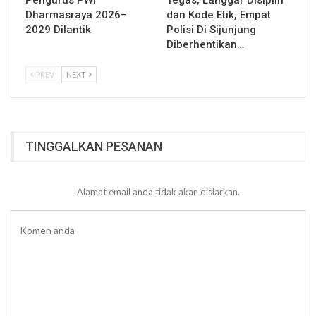
Pengurus PWI
Tegas, Langgar Disiplin
Dharmasraya 2026–
dan Kode Etik, Empat
2029 Dilantik
Polisi Di Sijunjung
Diberhentikan…
PREV
NEXT
TINGGALKAN PESANAN
Alamat email anda tidak akan disiarkan.