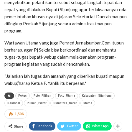
menyebutkan, pelantikan tersebut sebagai langkah tepat dan
cepat yang dilakukan Bupati Sijunjung agar terlaksananya roda
pemerintahan khusus nya di jajaran Sekretariat Daerah maupun
dilingkup Pemkab Sijunjung secara administrasi maupun
program.
Wartawan Utama yang juga Pemred Jurnalsumbar.Com itupun
berharap, agar Pj Sekda bisa berkoordinasi dan membantu
tugas-tugas bupati-wabup dalam melaksanakan program-
program kegiatan yang sudah direncanakan.
“Jalankan lah tugas dan amanah yang diberikan bupati maupun
wabup,”harap Ketua F. Yanlik itu berpesan.*
Fokus
Foto_Pilihan
Foto_Utama
Kabupaten_Sijunjung
Nasional
Pilihan_Editor
Sumatera_Barat
utama
1,506
Share
Facebook
Twitter
WhatsApp