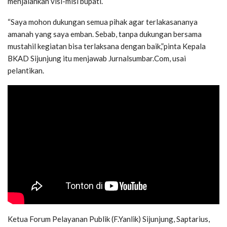
menjalankan visi-misi bupati.
“Saya mohon dukungan semua pihak agar terlakasananya
amanah yang saya emban. Sebab, tanpa dukungan bersama
mustahil kegiatan bisa terlaksana dengan baik,”pinta Kepala
BKAD Sijunjung itu menjawab Jurnalsumbar.Com, usai
pelantikan.
Ketua Forum Pelayanan Publik (F.Yanlik) Sijunjung, Saptarius,