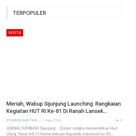
TERPOPULER
BERITA
Meriah, Wabup Sijunjung Launching Rangkaian
Kegiatan HUT RI Ke-81 Di Ranah Lansek…
PEMRED SAPTARIUS
3 Agu 2026
0
JURNAL SUMBAR| Sijunjung - Dalam rangka memeriahkan Hari
Ulang Tahun (HUT) Kemerdekaan Republik Indonesia ke-81…