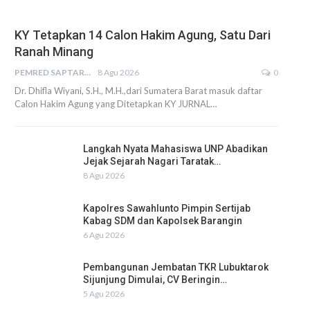
KY Tetapkan 14 Calon Hakim Agung, Satu Dari
Ranah Minang
PEMRED SAPTARIUS
8 Agu 2026
0
Dr. Dhifla Wiyani, S.H., M.H.,dari Sumatera Barat masuk daftar
Calon Hakim Agung yang Ditetapkan KY JURNAL…
Langkah Nyata Mahasiswa UNP Abadikan
Jejak Sejarah Nagari Taratak…
8 Agu 2026
Kapolres Sawahlunto Pimpin Sertijab
Kabag SDM dan Kapolsek Barangin
6 Agu 2026
Pembangunan Jembatan TKR Lubuktarok
Sijunjung Dimulai, CV Beringin…
5 Agu 2026