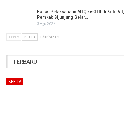
Bahas Pelaksanaan MTQ ke-XLII Di Koto VII,
Pemkab Sijunjung Gelar…
3 Agu 2026
PREV
NEXT
1 daripada 2
TERBARU
BERITA