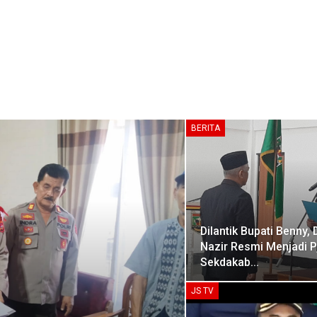
BERITA
Dilantik Bupati Benny, 
Nazir Resmi Menjadi P
Sekdakab…
JS TV