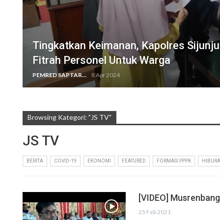
Tingkatkan Keimanan, Kapolres Sijunj
Fitrah Personel Untuk Warga
PEMRED SAPTARIUS
8 Apr 2024
Browsing Kategori: "JS TV"
JS TV
BERITA
COVID-19
EKONOMI
FEATURED
FORMASI PPPK
HIBUR
[VIDEO] Musrenbang 
25 Feb 2021