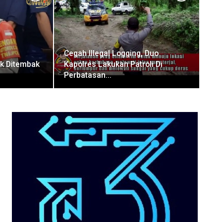
Cegah Illegal Logging, Duo
k Ditembak
Kapolres Lakukan Patroli Di
Perbatasan…