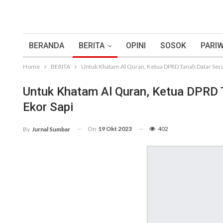
BERANDA
BERITA
OPINI
SOSOK
PARIW
Home
BERITA
Untuk Khatam Al Quran, Ketua DPRD Tanah Datar Sera
Untuk Khatam Al Quran, Ketua DPRD 
Ekor Sapi
On
19 Okt 2023
402
By
Jurnal Sumbar