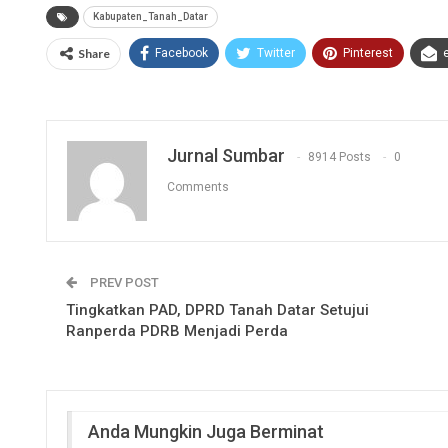
Kabupaten_Tanah_Datar
Share
Facebook
Twitter
Pinterest
Jurnal Sumbar
8914 Posts
0
Comments
PREV POST
Tingkatkan PAD, DPRD Tanah Datar Setujui
Ranperda PDRB Menjadi Perda
Anda Mungkin Juga Berminat