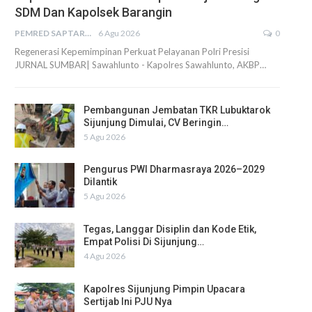
SDM Dan Kapolsek Barangin
PEMRED SAPTARIUS
6 Agu 2026
0
Regenerasi Kepemimpinan Perkuat Pelayanan Polri Presisi
JURNAL SUMBAR| Sawahlunto - Kapolres Sawahlunto, AKBP…
Pembangunan Jembatan TKR Lubuktarok
Sijunjung Dimulai, CV Beringin…
5 Agu 2026
Pengurus PWI Dharmasraya 2026–2029
Dilantik
5 Agu 2026
Tegas, Langgar Disiplin dan Kode Etik,
Empat Polisi Di Sijunjung…
4 Agu 2026
Kapolres Sijunjung Pimpin Upacara
Sertijab Ini PJU Nya