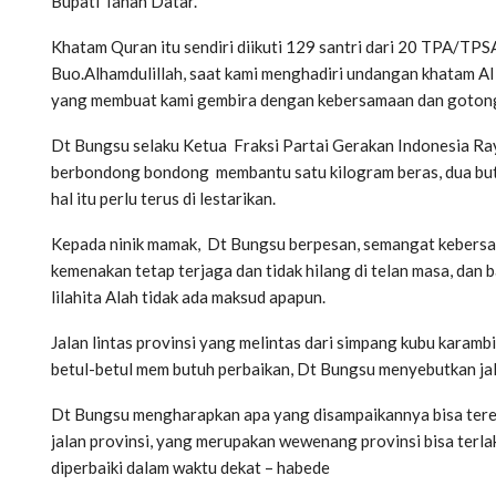
Bupati Tanah Datar.
Khatam Quran itu sendiri diikuti 129 santri dari 20 TPA/TPS
Buo.Alhamdulillah, saat kami menghadiri undangan khatam Al 
yang membuat kami gembira dengan kebersamaan dan gotong 
Dt Bungsu selaku Ketua Fraksi Partai Gerakan Indonesia Ray
berbondong bondong membantu satu kilogram beras, dua butir
hal itu perlu terus di lestarikan.
Kepada ninik mamak, Dt Bungsu berpesan, semangat kebers
kemenakan tetap terjaga dan tidak hilang di telan masa, dan
lilahita Alah tidak ada maksud apapun.
Jalan lintas provinsi yang melintas dari simpang kubu karam
betul-betul mem butuh perbaikan, Dt Bungsu menyebutkan ja
Dt Bungsu mengharapkan apa yang disampaikannya bisa tereal
jalan provinsi, yang merupakan wewenang provinsi bisa terlak
diperbaiki dalam waktu dekat – habede