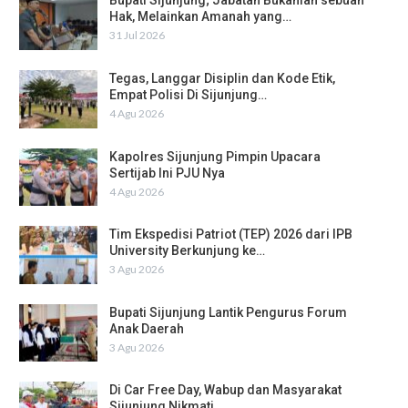
Bupati Sijunjung; Jabatan Bukanlah sebuah
Hak, Melainkan Amanah yang…
31 Jul 2026
Tegas, Langgar Disiplin dan Kode Etik,
Empat Polisi Di Sijunjung…
4 Agu 2026
Kapolres Sijunjung Pimpin Upacara
Sertijab Ini PJU Nya
4 Agu 2026
Tim Ekspedisi Patriot (TEP) 2026 dari IPB
University Berkunjung ke…
3 Agu 2026
Bupati Sijunjung Lantik Pengurus Forum
Anak Daerah
3 Agu 2026
Di Car Free Day, Wabup dan Masyarakat
Sijunjung Nikmati…