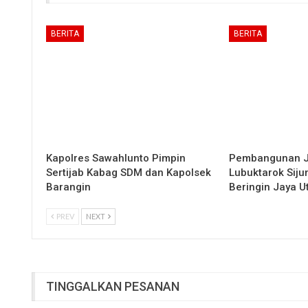
BERITA
BERITA
Kapolres Sawahlunto Pimpin
Pembangunan 
Sertijab Kabag SDM dan Kapolsek
Lubuktarok Siju
Barangin
Beringin Jaya 
PREV
NEXT
TINGGALKAN PESANAN