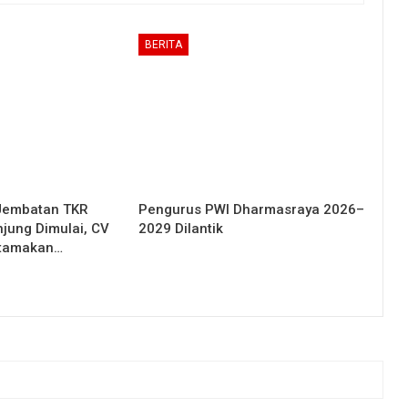
BERITA
Jembatan TKR
Pengurus PWI Dharmasraya 2026–
njung Dimulai, CV
2029 Dilantik
Utamakan…