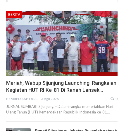
BERITA
Meriah, Wabup Sijunjung Launching Rangkaian
Kegiatan HUT RI Ke-81 Di Ranah Lansek…
PEMRED SAPTARIUS
3 Agu 2026
0
JURNAL SUMBAR| Sijunjung - Dalam rangka memeriahkan Hari
Ulang Tahun (HUT) Kemerdekaan Republik Indonesia ke-81…