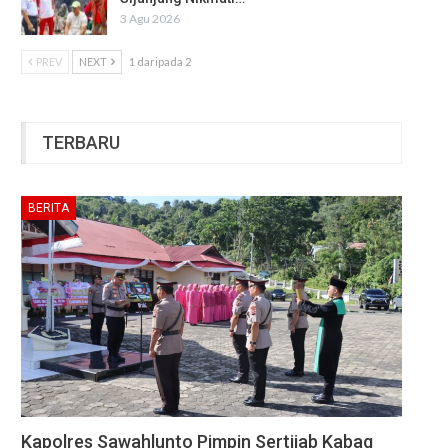
3 Agu 2026
PREV
NEXT
1 daripada 2
TERBARU
BERITA
Kapolres Sawahlunto Pimpin Sertijab Kabag