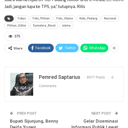
Jadi, jangan lupa ke TPS, ya,” tutupnya. Rilis
Fokus
Foto_Pilihan
Foto_Utama
Kota_Padang
Nasional
Pilihan_Editor
Sumatera_Barat
utama
375
Share
Facebook
Twitter
WhatsApp
Pemred Saptarius
8977 Posts
0
Comments
PREV POST
NEXT POST
Bupati Sijunjung, Benny
Gelar Diseminasi
Dwifa Yuswir
Informasi Publik Lewat