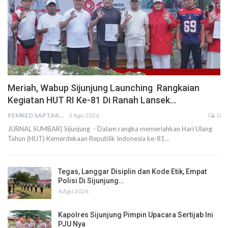
Meriah, Wabup Sijunjung Launching Rangkaian
Kegiatan HUT RI Ke-81 Di Ranah Lansek…
PEMRED SAPTARIUS
3 Agu 2026
0
JURNAL SUMBAR| Sijunjung - Dalam rangka memeriahkan Hari Ulang
Tahun (HUT) Kemerdekaan Republik Indonesia ke-81…
Tegas, Langgar Disiplin dan Kode Etik, Empat
Polisi Di Sijunjung…
4 Agu 2026
Kapolres Sijunjung Pimpin Upacara Sertijab Ini
PJU Nya