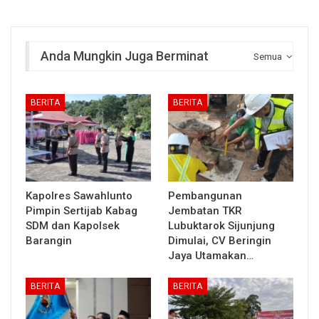
Anda Mungkin Juga Berminat
Semua
BERITA
BERITA
Kapolres Sawahlunto
Pembangunan
Pimpin Sertijab Kabag
Jembatan TKR
SDM dan Kapolsek
Lubuktarok Sijunjung
Barangin
Dimulai, CV Beringin
Jaya Utamakan…
BERITA
BERITA