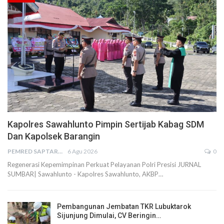
Kapolres Sawahlunto Pimpin Sertijab Kabag SDM
Dan Kapolsek Barangin
PEMRED SAPTARIUS
6 Agu 2026
0
Regenerasi Kepemimpinan Perkuat Pelayanan Polri Presisi JURNAL
SUMBAR| Sawahlunto - Kapolres Sawahlunto, AKBP…
Pembangunan Jembatan TKR Lubuktarok
Sijunjung Dimulai, CV Beringin…