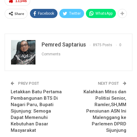
13,046
Share
Facebook
Twitter
WhatsApp
Pemred Saptarius
8975 Posts
0
Comments
PREV POST
NEXT POST
Letakkan Batu Pertama
Kalahkan Mitos dan
Pembangunan BTS Di
Politisi Senior,
Nagari Paru, Bupati
Ramler,SH,MM
Sijunjung: Semoga
Pensiunan ASN Ini
Dapat Memenuhi
Malenggang ke
Kebutuhan Dasar
Parlemen DPRD
Masyarakat
Sijunjung