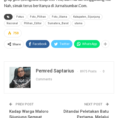
Nah, simak terus beritanya di Jurnalsumbar.Com.
Fokus
Foto_Pilihan
Foto_Utama
Kabupaten_Sijunjung
Nasional
Pilihan_Editor
Sumatera_Barat
utama
759
Share
Facebook
Twitter
WhatsApp
Pemred Saptarius
8975 Posts
0
Comments
PREV POST
NEXT POST
Kadap Warga Maloro
Ditandai Peletakan Batu
Sijunjung Sempat
Pertama, Melalui