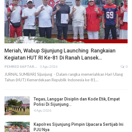
Meriah, Wabup Sijunjung Launching Rangkaian
Kegiatan HUT RI Ke-81 Di Ranah Lansek…
PEMRED SAPTARIUS
3 Agu 2026
0
JURNAL SUMBAR| Sijunjung - Dalam rangka memeriahkan Hari Ulang
Tahun (HUT) Kemerdekaan Republik Indonesia ke-81…
Tegas, Langgar Disiplin dan Kode Etik, Empat
Polisi Di Sijunjung…
4 Agu 2026
Kapolres Sijunjung Pimpin Upacara Sertijab Ini
PJU Nya