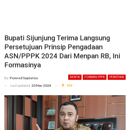
Bupati Sijunjung Terima Langsung
Persetujuan Prinsip Pengadaan
ASN/PPPK 2024 Dari Menpan RB, Ini
Formasinya
BERITA
FORMASI PPPK
PERISTIWA
By
Pemred Saptarius
Last updated
20 Mar 2024
759