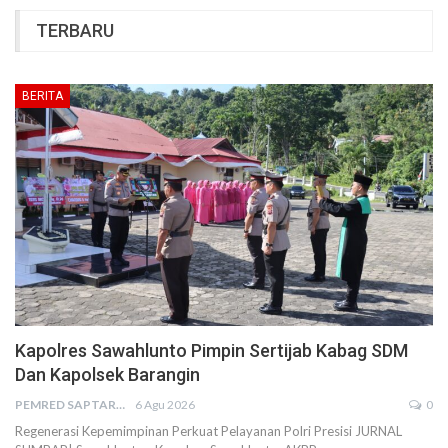
TERBARU
BERITA
Kapolres Sawahlunto Pimpin Sertijab Kabag SDM
Dan Kapolsek Barangin
PEMRED SAPTARIUS
6 Agu 2026
0
Regenerasi Kepemimpinan Perkuat Pelayanan Polri Presisi JURNAL