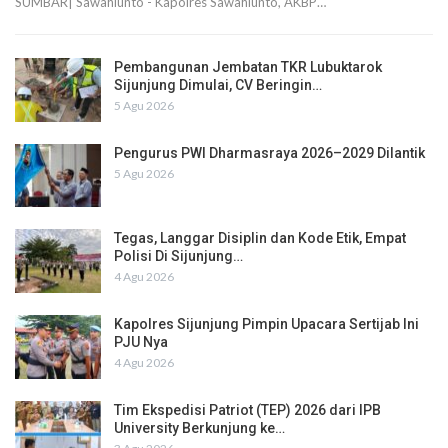
SUMBAR| Sawahlunto - Kapolres Sawahlunto, AKBP…
Pembangunan Jembatan TKR Lubuktarok
Sijunjung Dimulai, CV Beringin…
5 Agu 2026
Pengurus PWI Dharmasraya 2026–2029 Dilantik
5 Agu 2026
Tegas, Langgar Disiplin dan Kode Etik, Empat
Polisi Di Sijunjung…
4 Agu 2026
Kapolres Sijunjung Pimpin Upacara Sertijab Ini
PJU Nya
4 Agu 2026
Tim Ekspedisi Patriot (TEP) 2026 dari IPB
University Berkunjung ke…