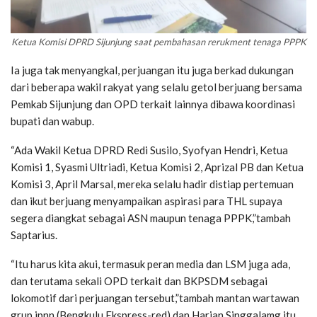
Ketua Komisi DPRD Sijunjung saat pembahasan rerukment tenaga PPPK
Ia juga tak menyangkal, perjuangan itu juga berkad dukungan
dari beberapa wakil rakyat yang selalu getol berjuang bersama
Pemkab Sijunjung dan OPD terkait lainnya dibawa koordinasi
bupati dan wabup.
“Ada Wakil Ketua DPRD Redi Susilo, Syofyan Hendri, Ketua
Komisi 1, Syasmi Ultriadi, Ketua Komisi 2, Aprizal PB dan Ketua
Komisi 3, April Marsal, mereka selalu hadir distiap pertemuan
dan ikut berjuang menyampaikan aspirasi para THL supaya
segera diangkat sebagai ASN maupun tenaga PPPK,”tambah
Saptarius.
“Itu harus kita akui, termasuk peran media dan LSM juga ada,
dan terutama sekali OPD terkait dan BKPSDM sebagai
lokomotif dari perjuangan tersebut,”tambah mantan wartawan
grup jpnn (Bengkulu Ekspress-red) dan Harian Singgalamg itu.