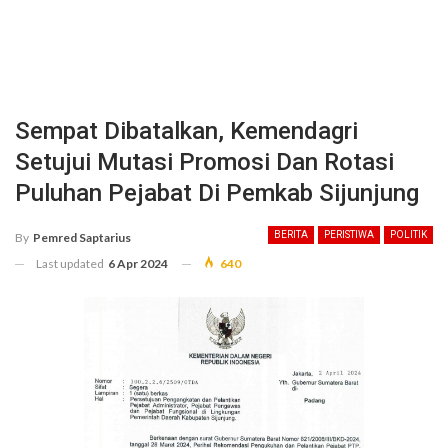
Sempat Dibatalkan, Kemendagri
Setujui Mutasi Promosi Dan Rotasi
Puluhan Pejabat Di Pemkab Sijunjung
BERITA
PERISTIWA
POLITIK
By
Pemred Saptarius
Last updated
6 Apr 2024
640