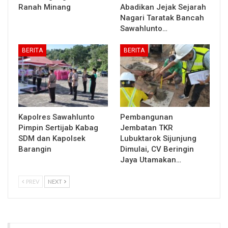
Ranah Minang
Abadikan Jejak Sejarah
Nagari Taratak Bancah
Sawahlunto…
BERITA
BERITA
Kapolres Sawahlunto
Pembangunan
Pimpin Sertijab Kabag
Jembatan TKR
SDM dan Kapolsek
Lubuktarok Sijunjung
Barangin
Dimulai, CV Beringin
Jaya Utamakan…
PREV
NEXT