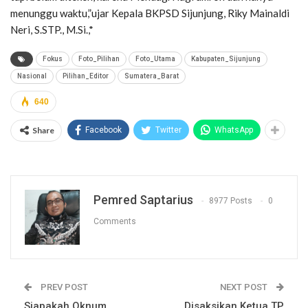
menunggu waktu,”ujar Kepala BKPSD Sijunjung, Riky Mainaldi
Neri, S.STP., M.Si.,*
Fokus
Foto_Pilihan
Foto_Utama
Kabupaten_Sijunjung
Nasional
Pilihan_Editor
Sumatera_Barat
640
Share
Facebook
Twitter
WhatsApp
Pemred Saptarius
8977 Posts
0
Comments
PREV POST
NEXT POST
Siapakah Oknum
Disaksikan Ketua TP