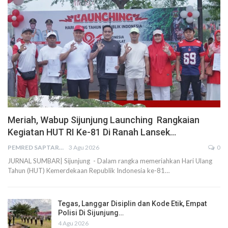
Meriah, Wabup Sijunjung Launching Rangkaian
Kegiatan HUT RI Ke-81 Di Ranah Lansek…
PEMRED SAPTARIUS
3 Agu 2026
0
JURNAL SUMBAR| Sijunjung - Dalam rangka memeriahkan Hari Ulang
Tahun (HUT) Kemerdekaan Republik Indonesia ke-81…
Tegas, Langgar Disiplin dan Kode Etik, Empat
Polisi Di Sijunjung…
4 Agu 2026