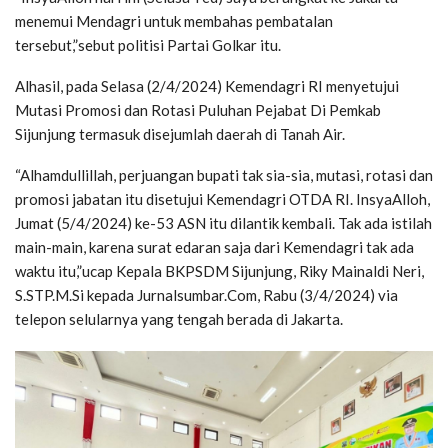
menemui Mendagri untuk membahas pembatalan
tersebut,”sebut politisi Partai Golkar itu.
Alhasil, pada Selasa (2/4/2024) Kemendagri RI menyetujui
Mutasi Promosi dan Rotasi Puluhan Pejabat Di Pemkab
Sijunjung termasuk disejumlah daerah di Tanah Air.
“Alhamdullillah, perjuangan bupati tak sia-sia, mutasi, rotasi dan
promosi jabatan itu disetujui Kemendagri OTDA RI. InsyaAlloh,
Jumat (5/4/2024) ke-53 ASN itu dilantik kembali. Tak ada istilah
main-main, karena surat edaran saja dari Kemendagri tak ada
waktu itu,”ucap Kepala BKPSDM Sijunjung, Riky Mainaldi Neri,
S.STP.M.Si kepada Jurnalsumbar.Com, Rabu (3/4/2024) via
telepon selularnya yang tengah berada di Jakarta.