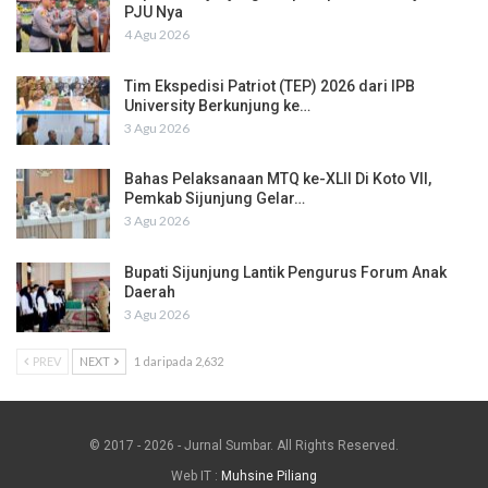
PJU Nya
4 Agu 2026
Tim Ekspedisi Patriot (TEP) 2026 dari IPB
University Berkunjung ke…
3 Agu 2026
Bahas Pelaksanaan MTQ ke-XLII Di Koto VII,
Pemkab Sijunjung Gelar…
3 Agu 2026
Bupati Sijunjung Lantik Pengurus Forum Anak
Daerah
3 Agu 2026
PREV
NEXT
1 daripada 2,632
© 2017 - 2026 - Jurnal Sumbar. All Rights Reserved.
Web IT :
Muhsine Piliang