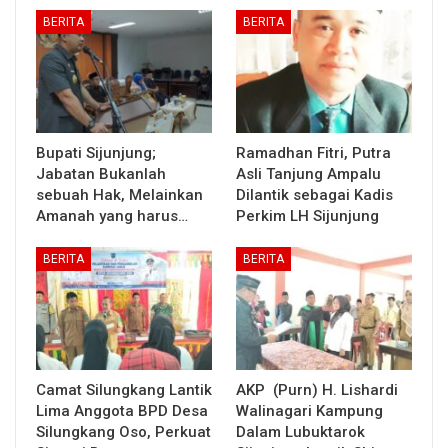
BERITA
BERITA
Bupati Sijunjung;
Ramadhan Fitri, Putra
Jabatan Bukanlah
Asli Tanjung Ampalu
sebuah Hak, Melainkan
Dilantik sebagai Kadis
Amanah yang harus…
Perkim LH Sijunjung
BERITA
BERITA
Camat Silungkang Lantik
AKP (Purn) H. Lishardi
Lima Anggota BPD Desa
Walinagari Kampung
Silungkang Oso, Perkuat
Dalam Lubuktarok