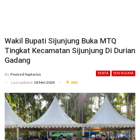
Wakil Bupati Sijunjung Buka MTQ
Tingkat Kecamatan Sijunjung Di Durian
Gadang
BERITA
SENI BUDAYA
By
Pemred Saptarius
Last updated
18 Mei 2024
888