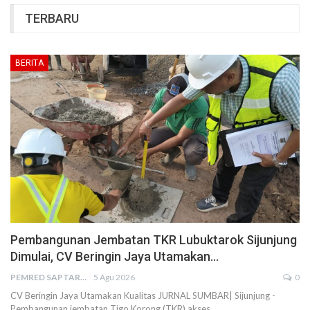
TERBARU
BERITA
Pembangunan Jembatan TKR Lubuktarok Sijunjung
Dimulai, CV Beringin Jaya Utamakan…
PEMRED SAPTARIUS
5 Agu 2026
0
CV Beringin Jaya Utamakan Kualitas JURNAL SUMBAR| Sijunjung -
Pembangunan jembatan Tigo Korong (TKR) akses…