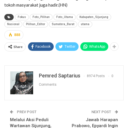
tokoh masyarakat juga hadir.(HN)
Fokus
Foto_Pilihan
Foto_Utama
Kabupaten_Sijunjung
Nasional
Pilihan_Editor
Sumatera_Barat
utama
888
Share
Facebook
Twitter
WhatsApp
Pemred Saptarius
8974 Posts
0
Comments
PREV POST
NEXT POST
Melalui Aksi Peduli
Jawab Harapan
Wartawan Sijunjung,
Prabowo, Epyardi Ingin