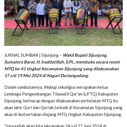
JURNAL SUMBAR | Sijunjung –
Wakil Bupati Sijunjung,
Sumatera Barat, H. Iraddatillah, S.Pt.,
membuka secara resmi
MTQ ke-41 tingkat Kecamatan Sijunjung yang dilaksanakan
17 s/d 19 Mei 2024 di Nagari Duriangadang.
Dalam sambutannya, Wabup sekaligus merupakan ketua
Lembaga Pengembangan Tilawatil Qur’an (LPTQ) Kabupaten
Sijunjung, berharap dengan dilaksanakan perhelatan MTQ itu
akan lahir Qori dan Qoriah terbaik di Kecamatan Sijunjung yang
akan di ikutsertakan diajang MTQ tingkat Kabupaten Sijunjung.
“Insyaallah akan kita laksanakan 24 s/d 27 Juni 2024 di