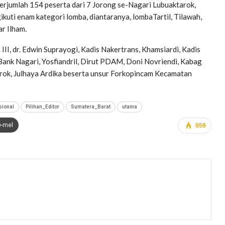
erjumlah 154 peserta dari 7 Jorong se-Nagari Lubuaktarok,
kuti enam kategori lomba, diantaranya, lombaTartil, Tilawah,
r Ilham.
III, dr. Edwin Suprayogi, Kadis Nakertrans, Khamsiardi, Kadis
 Bank Nagari, Yosfiandril, Dirut PDAM, Doni Novriendi, Kabag
arok, Julhaya Ardika beserta unsur Forkopincam Kecamatan
sional
Pilihan_Editor
Sumatera_Barat
utama
e-mel
959