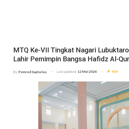
MTQ Ke-VII Tingkat Nagari Lubuktarok
Lahir Pemimpin Bangsa Hafidz Al-Qur
Last updated
12 Mei 2024
959
By
Pemred Saptarius