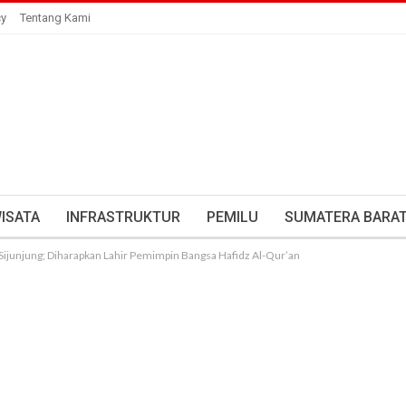
cy
Tentang Kami
ISATA
INFRASTRUKTUR
PEMILU
SUMATERA BARA
 Sijunjung; Diharapkan Lahir Pemimpin Bangsa Hafidz Al-Qur’an