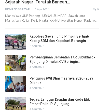
Sejarah Nagari Taratak Bancah…
PEMRED SAPTARIUS
8 Agu 2026
0
Mahasiswa UNP Padang JURNAL SUMBAR| Sawahlunto –
Mahasiswa Kuliah Kerja Nyata (KKN) Universitas Negeri Padang…
Kapolres Sawahlunto Pimpin Sertijab
Kabag SDM dan Kapolsek Barangin
6 Agu 2026
Pembangunan Jembatan TKR Lubuktarok
Sijunjung Dimulai, CV Beringin…
5 Agu 2026
Pengurus PWI Dharmasraya 2026–2029
Dilantik
5 Agu 2026
Tegas, Langgar Disiplin dan Kode Etik,
Empat Polisi Di Sijunjung…
4 Agu 2026