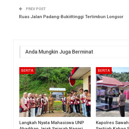
PREV POST
Ruas Jalan Padang-Bukiittinggi Tertimbun Longsor
Anda Mungkin Juga Berminat
BERITA
BERITA
Langkah Nyata Mahasiswa UNP
Kapolres Sawah
Abadikan Jejak Sejarah Nagari
Sertijab Kabag