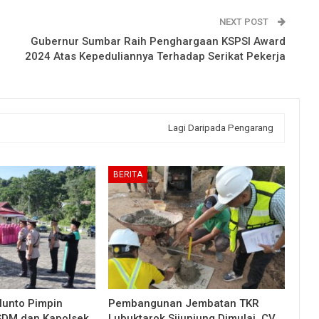
NEXT POST
Gubernur Sumbar Raih Penghargaan KSPSI Award
2024 Atas Kepeduliannya Terhadap Serikat Pekerja
Lagi Daripada Pengarang
BERITA
lunto Pimpin
Pembangunan Jembatan TKR
 SDM dan Kapolsek
Lubuktarok Sijunjung Dimulai, CV