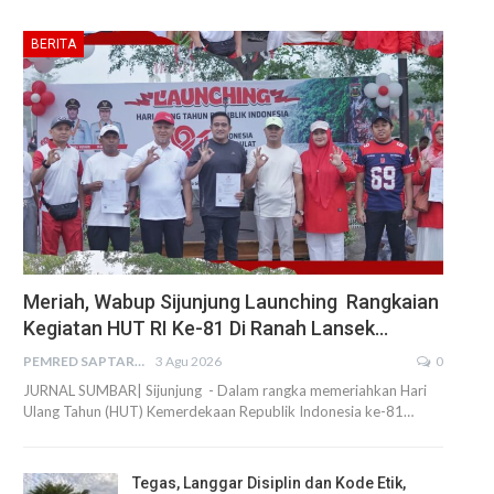
BERITA
Meriah, Wabup Sijunjung Launching Rangkaian
Kegiatan HUT RI Ke-81 Di Ranah Lansek…
PEMRED SAPTARIUS
3 Agu 2026
0
JURNAL SUMBAR| Sijunjung - Dalam rangka memeriahkan Hari
Ulang Tahun (HUT) Kemerdekaan Republik Indonesia ke-81…
Tegas, Langgar Disiplin dan Kode Etik,