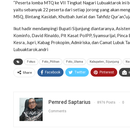
“Peserta lomba MTQ ke VII Tingkat Nagari Lubuaktarok ini b
yaitu sebanyak 22 peserta dari setiap jorong yang akan mengi
MSQ, Bintang Kasidah, Khutbah Jum’at dan Tahfidz Qur’an,”uja
Ikut hadir mendampingi Bupati Sijunjung diantaranya, Asisten 
Kominfo, David Rinaldo, Plt Kasat PolPP, Syamsurijal, Pinca
Kesra, Jupri, Kabag Prokopim, Admiriska, dan Camat Lubuk T
Lubuaktarok.andri
Fokus
Foto_Pilihan
Foto_Utama
Kabupaten_Sijunjung
Na
Share
Facebook
Twitter
Pinterest
Pemred Saptarius
8976 Posts
0
Comments