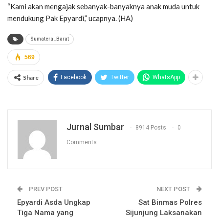
“Kami akan mengajak sebanyak-banyaknya anak muda untuk
mendukung Pak Epyardi,” ucapnya. (HA)
Sumatera_Barat
569
Share
Facebook
Twitter
WhatsApp
Jurnal Sumbar
8914 Posts
0
Comments
PREV POST
NEXT POST
Epyardi Asda Ungkap
Sat Binmas Polres
Tiga Nama yang
Sijunjung Laksanakan