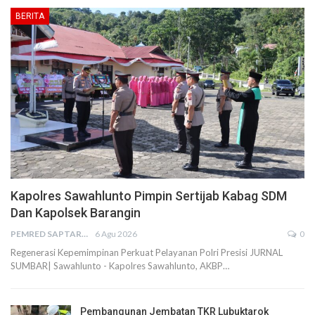
BERITA
Kapolres Sawahlunto Pimpin Sertijab Kabag SDM
Dan Kapolsek Barangin
PEMRED SAPTARIUS
6 Agu 2026
0
Regenerasi Kepemimpinan Perkuat Pelayanan Polri Presisi JURNAL
SUMBAR| Sawahlunto - Kapolres Sawahlunto, AKBP…
Pembangunan Jembatan TKR Lubuktarok