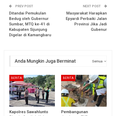
PREV POST
NEXT POST
Ditandai Pemukulan
Masyarakat Harapkan
Bedug oleh Gubernur
Epyardi Perbaiki Jalan
Sumbar, MTQ ke-41 di
Provinsi Jika Jadi
Kabupaten Sijunjung
Gubenur
Digelar di Kamangbaru
Anda Mungkin Juga Berminat
Semua
BERITA
BERITA
Kapolres Sawahlunto
Pembangunan