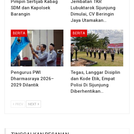
Pimpin Sertijab Kabag
Jembatan TKR
SDM dan Kapolsek
Lubuktarok Sijunjung
Barangin
Dimulai, CV Beringin
Jaya Utamakan…
BERITA
BERITA
Pengurus PWI
Tegas, Langgar Disiplin
Dharmasraya 2026–
dan Kode Etik, Empat
2029 Dilantik
Polisi Di Sijunjung
Diberhentikan…
PREV
NEXT