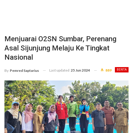
Menjuarai O2SN Sumbar, Perenang
Asal Sijunjung Melaju Ke Tingkat
Nasional
Last updated
25 Jun 2024
889
BERITA
By
Pemred Saptarius