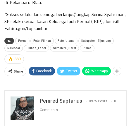
di Pekanbaru, Riau.
“Sukses selalu dan semoga berlanjut,” ungkap Serma Syahriman,
SP selaku ketua Ikatan Keluarga Ipuh Permai (IKIP), domisili
Fahira.gun/topsumbar
Fokus
Foto_Pilihan
Foto_Utama
Kabupaten_Sijunjung
Nasional
Pilihan_Editor
Sumatera_Barat
utama
889
Share
Facebook
Twitter
WhatsApp
Pemred Saptarius
8975 Posts
0
Comments