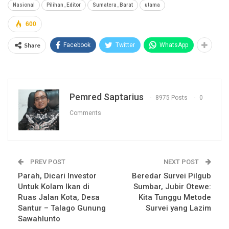
Nasional
Pilihan_Editor
Sumatera_Barat
utama
600
Share
Facebook
Twitter
WhatsApp
Pemred Saptarius
8975 Posts
0
Comments
PREV POST
NEXT POST
Parah, Dicari Investor
Beredar Survei Pilgub
Untuk Kolam Ikan di
Sumbar, Jubir Otewe:
Ruas Jalan Kota, Desa
Kita Tunggu Metode
Santur – Talago Gunung
Survei yang Lazim
Sawahlunto