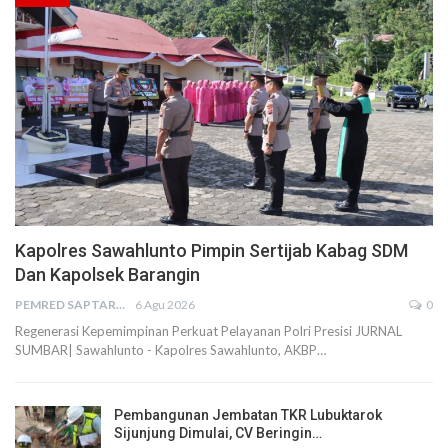
Kapolres Sawahlunto Pimpin Sertijab Kabag SDM
Dan Kapolsek Barangin
PEMRED SAPTARIUS
6 Agu 2026
0
Regenerasi Kepemimpinan Perkuat Pelayanan Polri Presisi JURNAL
SUMBAR| Sawahlunto - Kapolres Sawahlunto, AKBP…
Pembangunan Jembatan TKR Lubuktarok
Sijunjung Dimulai, CV Beringin…