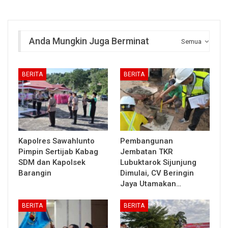
Anda Mungkin Juga Berminat
Semua
BERITA
BERITA
Kapolres Sawahlunto
Pembangunan
Pimpin Sertijab Kabag
Jembatan TKR
SDM dan Kapolsek
Lubuktarok Sijunjung
Barangin
Dimulai, CV Beringin
Jaya Utamakan…
BERITA
BERITA