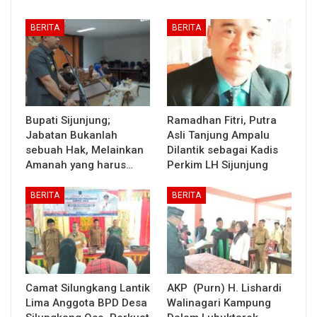
BERITA
BERITA
Bupati Sijunjung;
Ramadhan Fitri, Putra
Jabatan Bukanlah
Asli Tanjung Ampalu
sebuah Hak, Melainkan
Dilantik sebagai Kadis
Amanah yang harus…
Perkim LH Sijunjung
BERITA
BERITA
Camat Silungkang Lantik
AKP (Purn) H. Lishardi
Lima Anggota BPD Desa
Walinagari Kampung