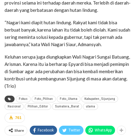
provinsi selama ini terhadap daerah mereka. Terlebih di daerah-
daerah yang berbatasan dengan hutan lindung.
“Nagari kami diapit hutan lindung. Rakyat kami tidak bisa
berbuat banyak, karena lahan itu tidak boleh diolah. Kami sudah
sering meminta solusi kepada gubernur, tapi tak pernah ada
jawabannya,” kata Wali Nagari Siaur, Admansyah.
Keluhan serupa juga diungkapkan Wali Nagari Sungai Batuang,
Arisman. Karena itu ia berharap Epyardi bisa menjadi pemimpin
di Sumbar agar ada perubahan dan bisa kembali memberikan
kontribusi untuk pembangunan Sijunjung di masa akan datang.
(Trio)
Fokus
Foto_Pilihan
Foto_Utama
Kabupaten_Sijunjung
Nasional
Pilihan_Editor
Sumatera_Barat
utama
761
Share
Facebook
Twitter
WhatsApp