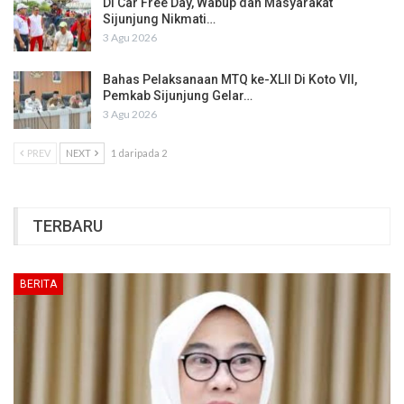
Di Car Free Day, Wabup dan Masyarakat
Sijunjung Nikmati…
3 Agu 2026
Bahas Pelaksanaan MTQ ke-XLII Di Koto VII,
Pemkab Sijunjung Gelar…
3 Agu 2026
PREV
NEXT
1 daripada 2
TERBARU
BERITA