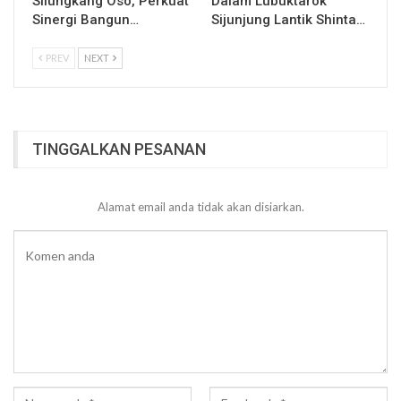
Silungkang Oso, Perkuat
Dalam Lubuktarok
Sinergi Bangun…
Sijunjung Lantik Shinta…
PREV
NEXT
TINGGALKAN PESANAN
Alamat email anda tidak akan disiarkan.