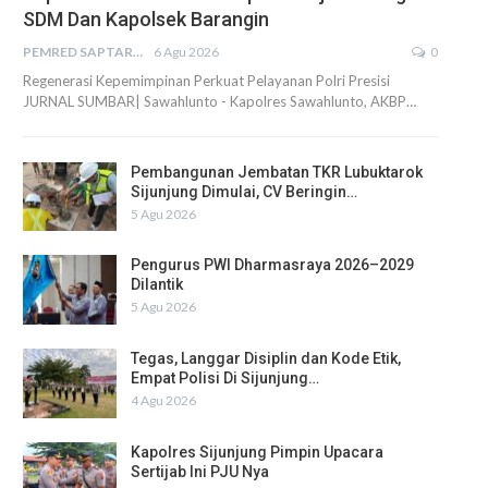
SDM Dan Kapolsek Barangin
PEMRED SAPTARIUS
6 Agu 2026
0
Regenerasi Kepemimpinan Perkuat Pelayanan Polri Presisi
JURNAL SUMBAR| Sawahlunto - Kapolres Sawahlunto, AKBP…
Pembangunan Jembatan TKR Lubuktarok
Sijunjung Dimulai, CV Beringin…
5 Agu 2026
Pengurus PWI Dharmasraya 2026–2029
Dilantik
5 Agu 2026
Tegas, Langgar Disiplin dan Kode Etik,
Empat Polisi Di Sijunjung…
4 Agu 2026
Kapolres Sijunjung Pimpin Upacara
Sertijab Ini PJU Nya