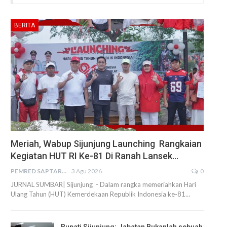
BERITA
Meriah, Wabup Sijunjung Launching Rangkaian
Kegiatan HUT RI Ke-81 Di Ranah Lansek…
PEMRED SAPTARIUS
3 Agu 2026
0
JURNAL SUMBAR| Sijunjung - Dalam rangka memeriahkan Hari
Ulang Tahun (HUT) Kemerdekaan Republik Indonesia ke-81…