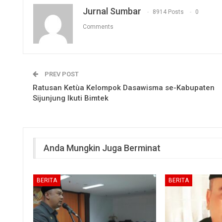
Jurnal Sumbar
8914 Posts
0
Comments
PREV POST
Ratusan Ketùa Kelompok Dasawisma se-Kabupaten
Sijunjung Ikuti Bimtek
Anda Mungkin Juga Berminat
BERITA
BERITA