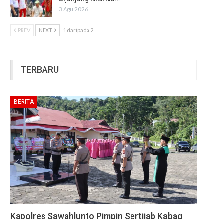
3 Agu 2026
PREV
NEXT
1 daripada 2
TERBARU
BERITA
Kapolres Sawahlunto Pimpin Sertijab Kabag