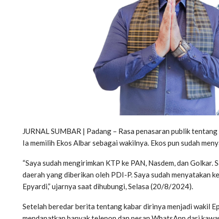
JURNAL SUMBAR | Padang – Rasa penasaran publik tentang w
Ia memilih Ekos Albar sebagai wakilnya. Ekos pun sudah men
“Saya sudah mengirimkan KTP ke PAN, Nasdem, dan Golkar. S
daerah yang diberikan oleh PDI-P. Saya sudah menyatakan ke
Epyardi,” ujarnya saat dihubungi, Selasa (20/8/2024).
Setelah beredar berita tentang kabar dirinya menjadi wakil 
mendapatkan banyak telepon dan pesan WhatsApp dari kawan