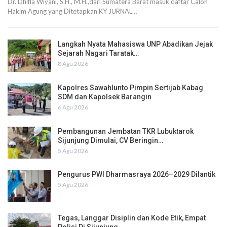
Dr. Dhifla Wiyani, S.H., M.H.,dari Sumatera Barat masuk daftar Calon
Hakim Agung yang Ditetapkan KY JURNAL…
Langkah Nyata Mahasiswa UNP Abadikan Jejak
Sejarah Nagari Taratak…
8 Agu 2026
Kapolres Sawahlunto Pimpin Sertijab Kabag
SDM dan Kapolsek Barangin
6 Agu 2026
Pembangunan Jembatan TKR Lubuktarok
Sijunjung Dimulai, CV Beringin…
5 Agu 2026
Pengurus PWI Dharmasraya 2026–2029 Dilantik
5 Agu 2026
Tegas, Langgar Disiplin dan Kode Etik, Empat
Polisi Di Sijunjung…