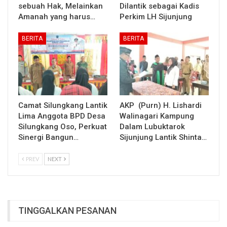
sebuah Hak, Melainkan
Dilantik sebagai Kadis
Amanah yang harus…
Perkim LH Sijunjung
BERITA
BERITA
Camat Silungkang Lantik
AKP (Purn) H. Lishardi
Lima Anggota BPD Desa
Walinagari Kampung
Silungkang Oso, Perkuat
Dalam Lubuktarok
Sinergi Bangun…
Sijunjung Lantik Shinta…
PREV
NEXT
TINGGALKAN PESANAN