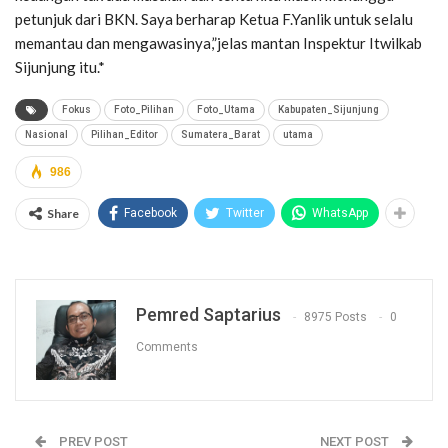
petunjuk dari BKN. Saya berharap Ketua F.Yanlik untuk selalu
memantau dan mengawasinya,”jelas mantan Inspektur Itwilkab
Sijunjung itu.*
Fokus
Foto_Pilihan
Foto_Utama
Kabupaten_Sijunjung
Nasional
Pilihan_Editor
Sumatera_Barat
utama
986
Share
Facebook
Twitter
WhatsApp
Pemred Saptarius
8975 Posts
0
Comments
PREV POST
NEXT POST