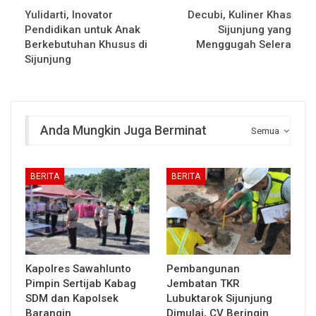
Yulidarti, Inovator
Decubi, Kuliner Khas
Pendidikan untuk Anak
Sijunjung yang
Berkebutuhan Khusus di
Menggugah Selera
Sijunjung
Anda Mungkin Juga Berminat
Semua
BERITA
BERITA
Kapolres Sawahlunto
Pembangunan
Pimpin Sertijab Kabag
Jembatan TKR
SDM dan Kapolsek
Lubuktarok Sijunjung
Barangin
Dimulai, CV Beringin