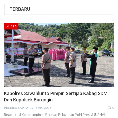
TERBARU
BERITA
Kapolres Sawahlunto Pimpin Sertijab Kabag SDM
Dan Kapolsek Barangin
PEMRED SAPTARIUS
6 Agu 2026
0
Regenerasi Kepemimpinan Perkuat Pelayanan Polri Presisi JURNAL