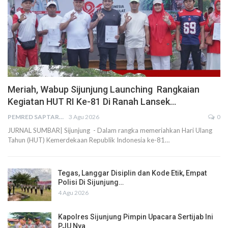
Meriah, Wabup Sijunjung Launching Rangkaian
Kegiatan HUT RI Ke-81 Di Ranah Lansek…
PEMRED SAPTARIUS
3 Agu 2026
0
JURNAL SUMBAR| Sijunjung - Dalam rangka memeriahkan Hari Ulang
Tahun (HUT) Kemerdekaan Republik Indonesia ke-81…
Tegas, Langgar Disiplin dan Kode Etik, Empat
Polisi Di Sijunjung…
4 Agu 2026
Kapolres Sijunjung Pimpin Upacara Sertijab Ini
PJU Nya