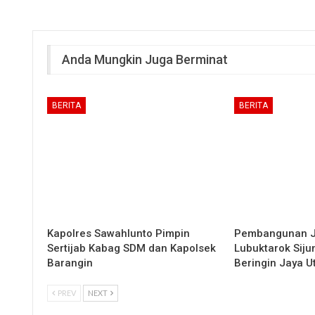
Anda Mungkin Juga Berminat
BERITA
BERITA
Kapolres Sawahlunto Pimpin
Pembangunan 
Sertijab Kabag SDM dan Kapolsek
Lubuktarok Siju
Barangin
Beringin Jaya 
PREV
NEXT