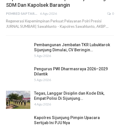
SDM Dan Kapolsek Barangin
PEMRED SAPTARIUS
6 Agu 2026
0
Regenerasi Kepemimpinan Perkuat Pelayanan Polri Presisi
JURNAL SUMBAR| Sawahlunto - Kapolres Sawahlunto, AKBP…
Pembangunan Jembatan TKR Lubuktarok
Sijunjung Dimulai, CV Beringin…
5 Agu 2026
Pengurus PWI Dharmasraya 2026–2029
Dilantik
5 Agu 2026
Tegas, Langgar Disiplin dan Kode Etik,
Empat Polisi Di Sijunjung…
4 Agu 2026
Kapolres Sijunjung Pimpin Upacara
Sertijab Ini PJU Nya