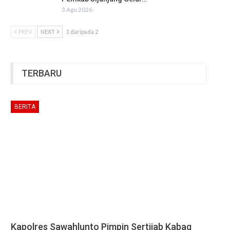
3 Agu 2026
PREV
NEXT
1 daripada 2
TERBARU
BERITA
Kapolres Sawahlunto Pimpin Sertijab Kabag