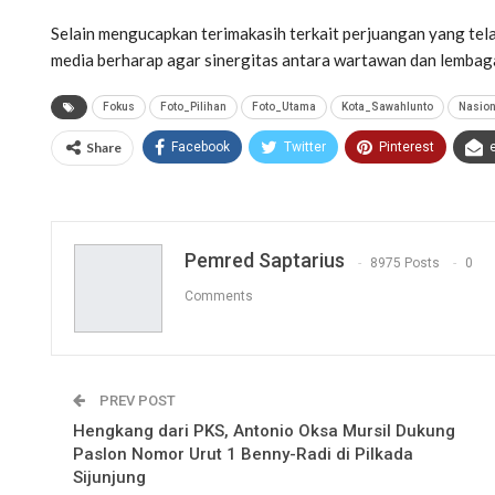
Selain mengucapkan terimakasih terkait perjuangan yang tela
media berharap agar sinergitas antara wartawan dan lemba
Fokus
Foto_Pilihan
Foto_Utama
Kota_Sawahlunto
Nasion
Share
Facebook
Twitter
Pinterest
Pemred Saptarius
8975 Posts
0
Comments
PREV POST
Hengkang dari PKS, Antonio Oksa Mursil Dukung
Paslon Nomor Urut 1 Benny-Radi di Pilkada
Sijunjung