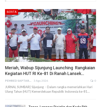
BERITA
Meriah, Wabup Sijunjung Launching Rangkaian
Kegiatan HUT RI Ke-81 Di Ranah Lansek…
PEMRED SAPTARIUS
3 Agu 2026
0
JURNAL SUMBAR| Sijunjung - Dalam rangka memeriahkan Hari
Ulang Tahun (HUT) Kemerdekaan Republik Indonesia ke-81…