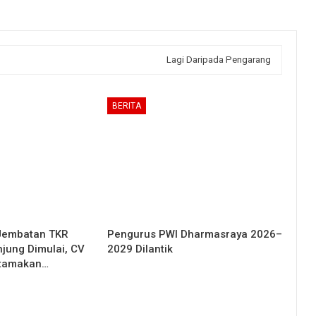
Lagi Daripada Pengarang
BERITA
Jembatan TKR
Pengurus PWI Dharmasraya 2026–
njung Dimulai, CV
2029 Dilantik
Utamakan…