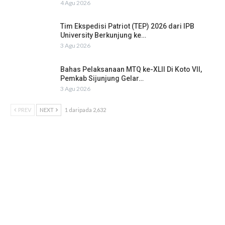
4 Agu 2026
Tim Ekspedisi Patriot (TEP) 2026 dari IPB
University Berkunjung ke…
3 Agu 2026
Bahas Pelaksanaan MTQ ke-XLII Di Koto VII,
Pemkab Sijunjung Gelar…
3 Agu 2026
PREV
NEXT
1 daripada 2,632