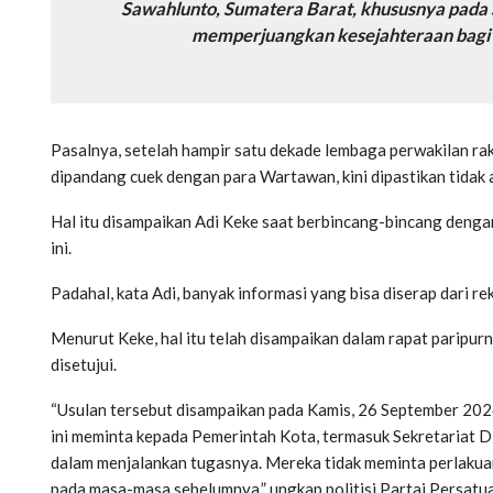
Sawahlunto, Sumatera Barat, khususnya pada S
memperjuangkan kesejahteraan bagi pa
Pasalnya, setelah hampir satu dekade lembaga perwakilan r
dipandang cuek dengan para Wartawan, kini dipastikan tidak ak
Hal itu disampaikan Adi Keke saat berbincang-bincang deng
ini.
Padahal, kata Adi, banyak informasi yang bisa diserap dari r
Menurut Keke, hal itu telah disampaikan dalam rapat paripurna
disetujui.
“Usulan tersebut disampaikan pada Kamis, 26 September 2024
ini meminta kepada Pemerintah Kota, termasuk Sekretariat 
dalam menjalankan tugasnya. Mereka tidak meminta perlakuan
pada masa-masa sebelumnya,” ungkap politisi Partai Persat