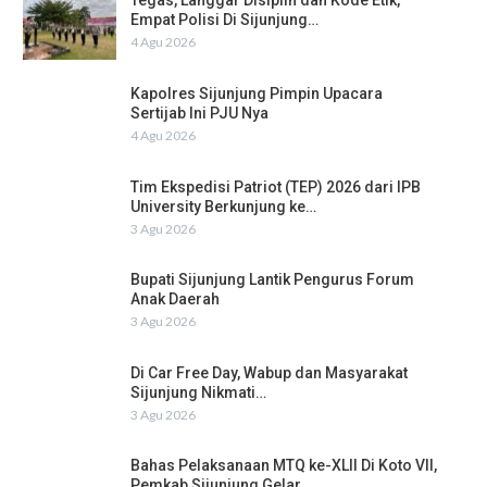
Tegas, Langgar Disiplin dan Kode Etik,
Empat Polisi Di Sijunjung…
4 Agu 2026
Kapolres Sijunjung Pimpin Upacara
Sertijab Ini PJU Nya
4 Agu 2026
Tim Ekspedisi Patriot (TEP) 2026 dari IPB
University Berkunjung ke…
3 Agu 2026
Bupati Sijunjung Lantik Pengurus Forum
Anak Daerah
3 Agu 2026
Di Car Free Day, Wabup dan Masyarakat
Sijunjung Nikmati…
3 Agu 2026
Bahas Pelaksanaan MTQ ke-XLII Di Koto VII,
Pemkab Sijunjung Gelar…