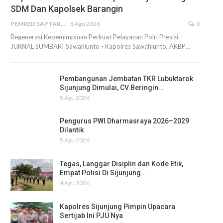
SDM Dan Kapolsek Barangin
PEMRED SAPTARIUS
6 Agu 2026
0
Regenerasi Kepemimpinan Perkuat Pelayanan Polri Presisi
JURNAL SUMBAR| Sawahlunto - Kapolres Sawahlunto, AKBP…
Pembangunan Jembatan TKR Lubuktarok
Sijunjung Dimulai, CV Beringin…
5 Agu 2026
Pengurus PWI Dharmasraya 2026–2029
Dilantik
5 Agu 2026
Tegas, Langgar Disiplin dan Kode Etik,
Empat Polisi Di Sijunjung…
4 Agu 2026
Kapolres Sijunjung Pimpin Upacara
Sertijab Ini PJU Nya