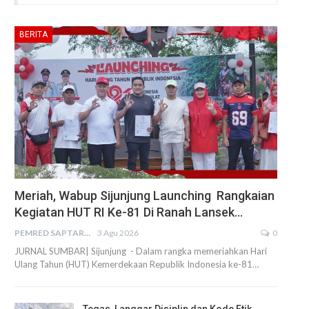
BERITA
Meriah, Wabup Sijunjung Launching Rangkaian
Kegiatan HUT RI Ke-81 Di Ranah Lansek…
PEMRED SAPTARIUS
3 Agu 2026
0
JURNAL SUMBAR| Sijunjung - Dalam rangka memeriahkan Hari
Ulang Tahun (HUT) Kemerdekaan Republik Indonesia ke-81…