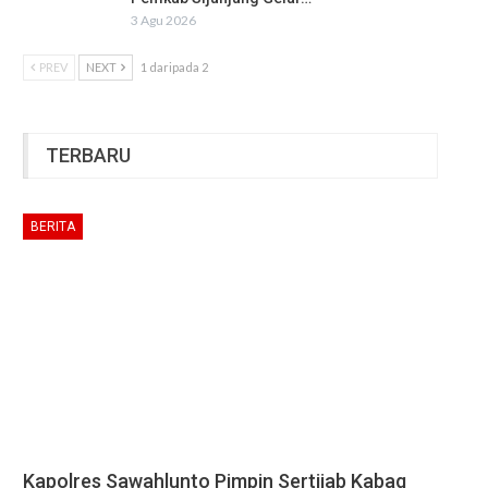
3 Agu 2026
PREV
NEXT
1 daripada 2
TERBARU
BERITA
Kapolres Sawahlunto Pimpin Sertijab Kabag