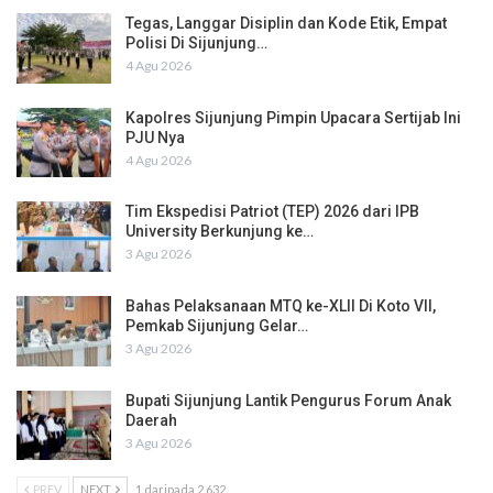
Tegas, Langgar Disiplin dan Kode Etik, Empat
Polisi Di Sijunjung…
4 Agu 2026
Kapolres Sijunjung Pimpin Upacara Sertijab Ini
PJU Nya
4 Agu 2026
Tim Ekspedisi Patriot (TEP) 2026 dari IPB
University Berkunjung ke…
3 Agu 2026
Bahas Pelaksanaan MTQ ke-XLII Di Koto VII,
Pemkab Sijunjung Gelar…
3 Agu 2026
Bupati Sijunjung Lantik Pengurus Forum Anak
Daerah
3 Agu 2026
PREV
NEXT
1 daripada 2,632