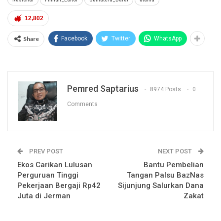
12,802
Share
Facebook
Twitter
WhatsApp
Pemred Saptarius
8974 Posts
0
Comments
PREV POST
NEXT POST
Ekos Carikan Lulusan
Bantu Pembelian
Perguruan Tinggi
Tangan Palsu BazNas
Pekerjaan Bergaji Rp42
Sijunjung Salurkan Dana
Juta di Jerman
Zakat