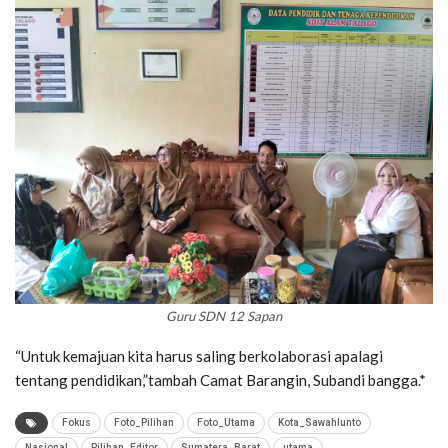
Guru SDN 12 Sapan
“Untuk kemajuan kita harus saling berkolaborasi apalagi
tentang pendidikan,”tambah Camat Barangin, Subandi bangga.*
Fokus
Foto_Pilihan
Foto_Utama
Kota_Sawahlunto
Nasional
Pilihan_Editor
Sumatera_Barat
utama