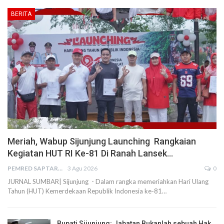
BERITA
Meriah, Wabup Sijunjung Launching Rangkaian
Kegiatan HUT RI Ke-81 Di Ranah Lansek…
PEMRED SAPTARIUS
3 Agu 2026
0
JURNAL SUMBAR| Sijunjung - Dalam rangka memeriahkan Hari Ulang
Tahun (HUT) Kemerdekaan Republik Indonesia ke-81…
Bupati Sijunjung; Jabatan Bukanlah sebuah Hak,