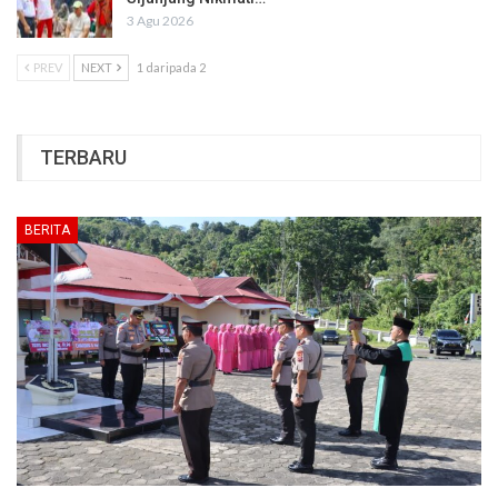
3 Agu 2026
PREV
NEXT
1 daripada 2
TERBARU
BERITA