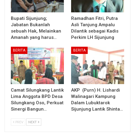
Bupati Sijunjung;
Ramadhan Fitri, Putra
Jabatan Bukanlah
Asli Tanjung Ampalu
sebuah Hak, Melainkan
Dilantik sebagai Kadis
Amanah yang harus…
Perkim LH Sijunjung
BERITA
BERITA
Camat Silungkang Lantik
AKP (Purn) H. Lishardi
Lima Anggota BPD Desa
Walinagari Kampung
Silungkang Oso, Perkuat
Dalam Lubuktarok
Sinergi Bangun…
Sijunjung Lantik Shinta…
PREV
NEXT