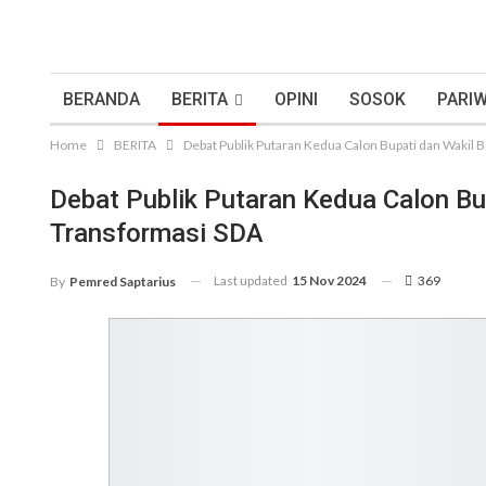
BERANDA
BERITA
OPINI
SOSOK
PARIW
Home
BERITA
Debat Publik Putaran Kedua Calon Bupati dan Wakil B
Debat Publik Putaran Kedua Calon Bup
Transformasi SDA
Last updated
15 Nov 2024
369
By
Pemred Saptarius