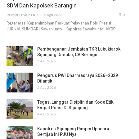
SDM Dan Kapolsek Barangin
PEMRED SAPTARIUS
6 Agu 2026
0
Regenerasi Kepemimpinan Perkuat Pelayanan Polri Presisi
JURNAL SUMBAR| Sawahlunto - Kapolres Sawahlunto, AKBP…
Pembangunan Jembatan TKR Lubuktarok
Sijunjung Dimulai, CV Beringin…
5 Agu 2026
Pengurus PWI Dharmasraya 2026–2029
Dilantik
5 Agu 2026
Tegas, Langgar Disiplin dan Kode Etik,
Empat Polisi Di Sijunjung…
4 Agu 2026
Kapolres Sijunjung Pimpin Upacara
Sertijab Ini PJU Nya