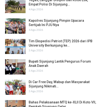
Tegas, Langgar Disiplin dan Kode Etik,
Empat Polisi Di Sijunjung…
4 Agu 2026
Kapolres Sijunjung Pimpin Upacara
Sertijab Ini PJU Nya
4 Agu 2026
Tim Ekspedisi Patriot (TEP) 2026 dari IPB
University Berkunjung ke…
3 Agu 2026
Bupati Sijunjung Lantik Pengurus Forum
Anak Daerah
3 Agu 2026
Di Car Free Day, Wabup dan Masyarakat
Sijunjung Nikmati…
3 Agu 2026
Bahas Pelaksanaan MTQ ke-XLII Di Koto VII,
Pemkab Sijunjung Gelar…