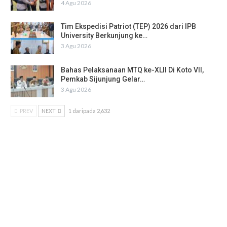
4 Agu 2026
Tim Ekspedisi Patriot (TEP) 2026 dari IPB
University Berkunjung ke…
3 Agu 2026
Bahas Pelaksanaan MTQ ke-XLII Di Koto VII,
Pemkab Sijunjung Gelar…
3 Agu 2026
PREV
NEXT
1 daripada 2,632