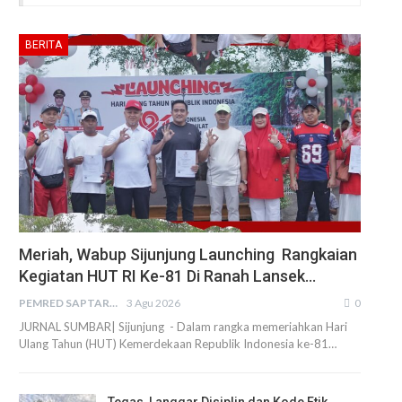
BERITA
Meriah, Wabup Sijunjung Launching Rangkaian
Kegiatan HUT RI Ke-81 Di Ranah Lansek…
PEMRED SAPTARIUS
3 Agu 2026
0
JURNAL SUMBAR| Sijunjung - Dalam rangka memeriahkan Hari
Ulang Tahun (HUT) Kemerdekaan Republik Indonesia ke-81…