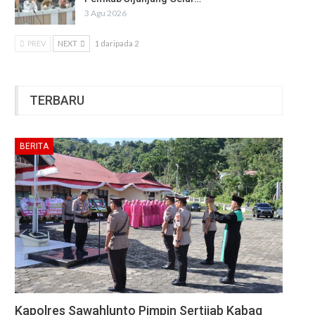
3 Agu 2026
PREV
NEXT
1 daripada 2
TERBARU
BERITA
Kapolres Sawahlunto Pimpin Sertijab Kabag