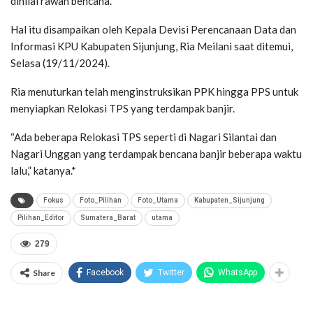
dinilai rawan bencana.
Hal itu disampaikan oleh Kepala Devisi Perencanaan Data dan
Informasi KPU Kabupaten Sijunjung, Ria Meilani saat ditemui,
Selasa (19/11/2024).
Ria menuturkan telah menginstruksikan PPK hingga PPS untuk
menyiapkan Relokasi TPS yang terdampak banjir.
“Ada beberapa Relokasi TPS seperti di Nagari Silantai dan
Nagari Unggan yang terdampak bencana banjir beberapa waktu
lalu,” katanya.*
Fokus
Foto_Pilihan
Foto_Utama
Kabupaten_Sijunjung
Pilihan_Editor
Sumatera_Barat
utama
279
Share
Facebook
Twitter
WhatsApp