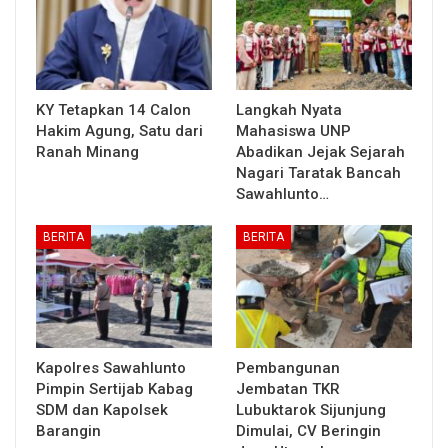
KY Tetapkan 14 Calon
Langkah Nyata
Hakim Agung, Satu dari
Mahasiswa UNP
Ranah Minang
Abadikan Jejak Sejarah
Nagari Taratak Bancah
Sawahlunto…
BERITA
BERITA
Kapolres Sawahlunto
Pembangunan
Pimpin Sertijab Kabag
Jembatan TKR
SDM dan Kapolsek
Lubuktarok Sijunjung
Barangin
Dimulai, CV Beringin