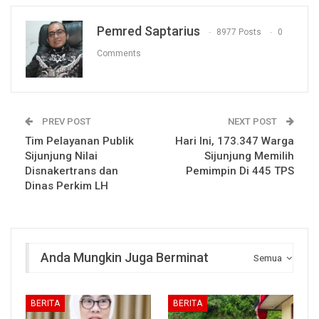
Pemred Saptarius
8977 Posts
0
Comments
PREV POST
NEXT POST
Tim Pelayanan Publik
Hari Ini, 173.347 Warga
Sijunjung Nilai
Sijunjung Memilih
Disnakertrans dan
Pemimpin Di 445 TPS
Dinas Perkim LH
Anda Mungkin Juga Berminat
Semua
BERITA
BERITA