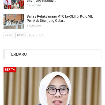
Sijunjung Nikmati…
3 Agu 2026
Bahas Pelaksanaan MTQ ke-XLII Di Koto VII,
Pemkab Sijunjung Gelar…
3 Agu 2026
PREV
NEXT
1 daripada 2
TERBARU
BERITA