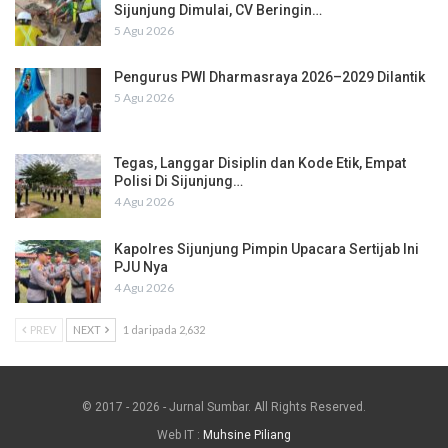
Sijunjung Dimulai, CV Beringin…
5 Agu 2026
Pengurus PWI Dharmasraya 2026–2029 Dilantik
5 Agu 2026
Tegas, Langgar Disiplin dan Kode Etik, Empat
Polisi Di Sijunjung…
4 Agu 2026
Kapolres Sijunjung Pimpin Upacara Sertijab Ini
PJU Nya
4 Agu 2026
PREV
NEXT
1 daripada 2,632
© 2017 - 2026 - Jurnal Sumbar. All Rights Reserved.
Web IT :
Muhsine Piliang