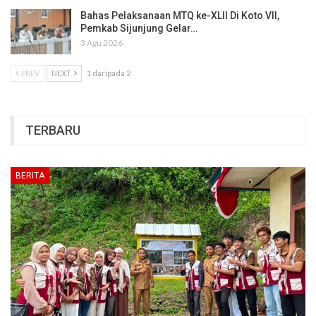
Bahas Pelaksanaan MTQ ke-XLII Di Koto VII,
Pemkab Sijunjung Gelar…
3 Agu 2026
PREV
NEXT
1 daripada 2
TERBARU
BERITA