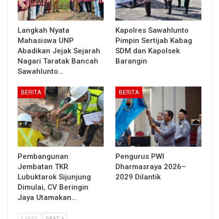
Langkah Nyata
Kapolres Sawahlunto
Mahasiswa UNP
Pimpin Sertijab Kabag
Abadikan Jejak Sejarah
SDM dan Kapolsek
Nagari Taratak Bancah
Barangin
Sawahlunto…
BERITA
BERITA
Pembangunan
Pengurus PWI
Jembatan TKR
Dharmasraya 2026–
Lubuktarok Sijunjung
2029 Dilantik
Dimulai, CV Beringin
Jaya Utamakan…
PREV
NEXT