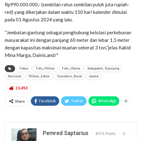
Rp990.000.000,- (sembilan ratus sembilan puluh juta rupiah-
red) yang dikerjakan dalam waktu 150 hari kalender dimulai
pada 01 Agustus 2024 yang lalu.
“Jembatan gantung sebagai penghubung kelolasi perkebunan
masyarakat ini dengan panjang 60 meter dan lebar 1,5 meter
dengan kapasitas maksimal muatan seberat 3 ton,”jelas Kabid
Mina Marga, Dainis.and/*
Fokus
Foto_Pilihan
Foto_Utama
Kabupaten_Sijunjung
Nasional
Pilihan_Editor
Sumatera_Barat
utama
13,453
Share
Facebook
Twitter
WhatsApp
Pemred Saptarius
8976 Posts
0