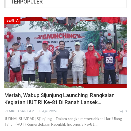
TERPOPULER
BERITA
Meriah, Wabup Sijunjung Launching Rangkaian
Kegiatan HUT RI Ke-81 Di Ranah Lansek…
PEMRED SAPTARIUS
3 Agu 2026
0
JURNAL SUMBAR| Sijunjung - Dalam rangka memeriahkan Hari Ulang
Tahun (HUT) Kemerdekaan Republik Indonesia ke-81…