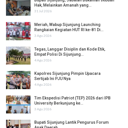
Bupati Sijunjung; Jabatan Bukanlah sebuah
Hak, Melainkan Amanah yang…
31 Jul 2026
Meriah, Wabup Sijunjung Launching
Rangkaian Kegiatan HUT RI ke-81 Di…
3 Agu 2026
Tegas, Langgar Disiplin dan Kode Etik,
Empat Polisi Di Sijunjung…
4 Agu 2026
Kapolres Sijunjung Pimpin Upacara
Sertijab Ini PJU Nya
4 Agu 2026
Tim Ekspedisi Patriot (TEP) 2026 dari IPB
University Berkunjung ke…
3 Agu 2026
Bupati Sijunjung Lantik Pengurus Forum
Anak Daerah