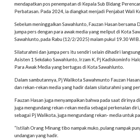
mendapatkan pos penempatan di Kepala Sub Bidang Perenca
Perbatasan. Pada 2024, ia diangkat menjadi Penjabat Wali 
Sebelum meninggalkan Sawahlunto, Fauzan Hasan bersama D
jumpa pers dengan para awak media yang meliput di Kota Sa
Sawahlunto, pada Rabu (12/2/2025) malam pukul 19.30 WIB.
Silaturahmi dan jumpa pers itu sendiri selain dihadiri langs
Asisten 1 Sekdako Sawahlunto, Irzam K, Pj Kadiskominfo Ha
Para Awak Media yang bertugas di Kota Sawahlunto.
Dalam sambutannya, Pj Walikota Sawahmunto Fauzan Hasan
dan rekan-rekan media yang hadir dalam silaturahmi yang pen
Fauzan Hasan juga menyampaikan bahwa pada saat dirinya dip
juga mengundang rekan-rekan media sebagai perkenalan diri,
sebagai Pj Walikota, juga mengundang rekan- media untuk pa
“Istilah Orang Minang tibo nampak muko, pulang nampak pung
undangan yang hadir.