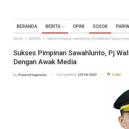
BERANDA
BERITA
OPINI
SOSOK
PARIW
Home
BERITA
Sukses Pimpinan Sawahlunto, Pj Walikota Fauzan Ha
Sukses Pimpinan Sawahlunto, Pj Wal
Dengan Awak Media
Last updated
13 Feb 2025
1,282
By
Pemred Saptarius