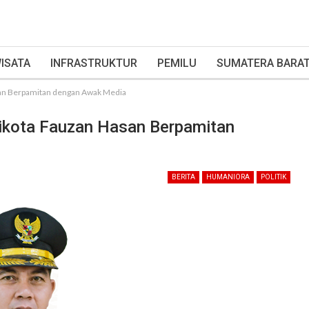
ISATA
INFRASTRUKTUR
PEMILU
SUMATERA BARA
san Berpamitan dengan Awak Media
ikota Fauzan Hasan Berpamitan
BERITA
HUMANIORA
POLITIK