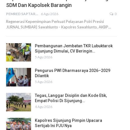
SDM Dan Kapolsek Barangin
PEMRED SAPTARIUS
6 Agu 2026
0
Regenerasi Kepemimpinan Perkuat Pelayanan Polri Presisi
JURNAL SUMBAR| Sawahlunto - Kapolres Sawahlunto, AKBP…
Pembangunan Jembatan TKR Lubuktarok
Sijunjung Dimulai, CV Beringin…
5 Agu 2026
Pengurus PWI Dharmasraya 2026–2029
Dilantik
5 Agu 2026
Tegas, Langgar Disiplin dan Kode Etik,
Empat Polisi Di Sijunjung…
4 Agu 2026
Kapolres Sijunjung Pimpin Upacara
Sertijab Ini PJU Nya