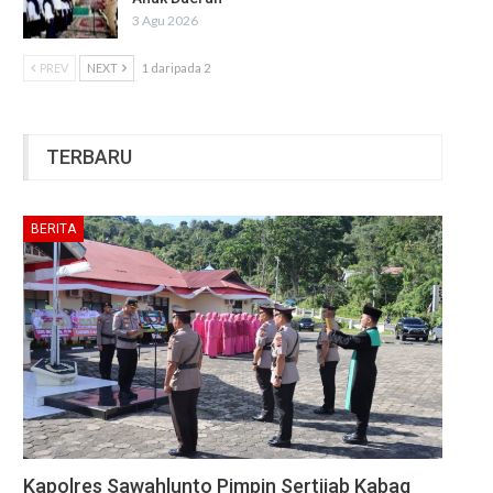
3 Agu 2026
PREV
NEXT
1 daripada 2
TERBARU
BERITA
Kapolres Sawahlunto Pimpin Sertijab Kabag