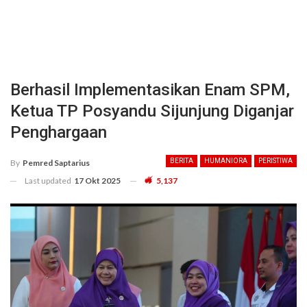
Berhasil Implementasikan Enam SPM,
Ketua TP Posyandu Sijunjung Diganjar
Penghargaan
BERITA
HUMANIORA
PERISTIWA
By
Pemred Saptarius
Last updated
17 Okt 2025
5,137