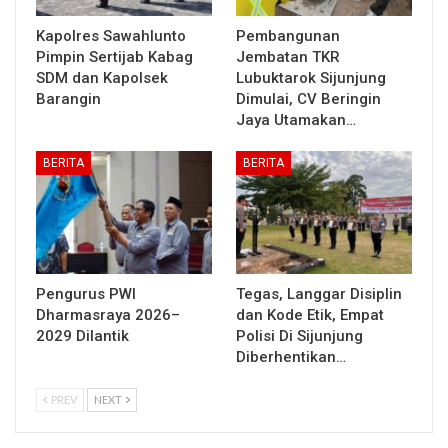
Kapolres Sawahlunto
Pembangunan
Pimpin Sertijab Kabag
Jembatan TKR
SDM dan Kapolsek
Lubuktarok Sijunjung
Barangin
Dimulai, CV Beringin
Jaya Utamakan…
BERITA
BERITA
Pengurus PWI
Tegas, Langgar Disiplin
Dharmasraya 2026–
dan Kode Etik, Empat
2029 Dilantik
Polisi Di Sijunjung
Diberhentikan…
PREV
NEXT