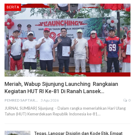
BERITA
Meriah, Wabup Sijunjung Launching Rangkaian
Kegiatan HUT RI Ke-81 Di Ranah Lansek…
PEMRED SAPTARIUS
3 Agu 2026
0
JURNAL SUMBAR| Sijunjung - Dalam rangka memeriahkan Hari Ulang
Tahun (HUT) Kemerdekaan Republik Indonesia ke-81…
Tegas, Langgar Disiplin dan Kode Etik, Empat