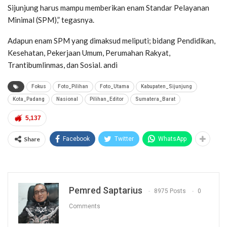
Sijunjung harus mampu memberikan enam Standar Pelayanan
Minimal (SPM),” tegasnya.
Adapun enam SPM yang dimaksud meliputi; bidang Pendidikan,
Kesehatan, Pekerjaan Umum, Perumahan Rakyat,
Trantibumlinmas, dan Sosial. andi
Fokus
Foto_Pilihan
Foto_Utama
Kabupaten_Sijunjung
Kota_Padang
Nasional
Pilihan_Editor
Sumatera_Barat
5,137
Share
Facebook
Twitter
WhatsApp
Pemred Saptarius
8975 Posts
0
Comments