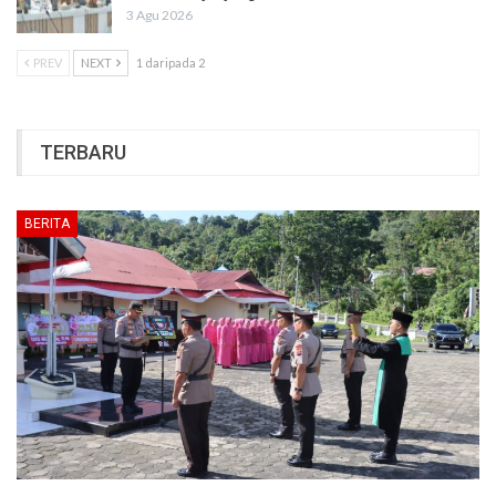
3 Agu 2026
PREV
NEXT
1 daripada 2
TERBARU
BERITA