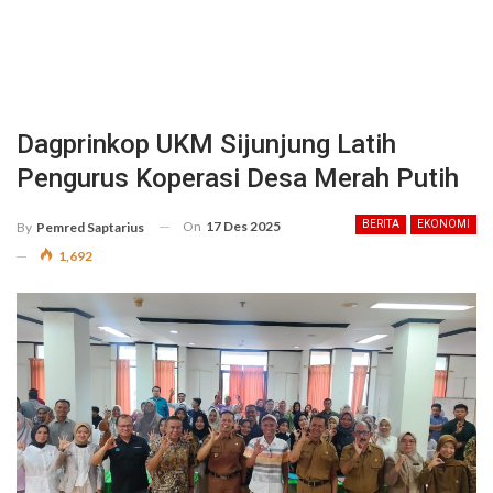
Dagprinkop UKM Sijunjung Latih
Pengurus Koperasi Desa Merah Putih
On
17 Des 2025
BERITA
EKONOMI
By
Pemred Saptarius
1,692