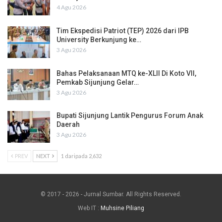
4 Agu 2026
Tim Ekspedisi Patriot (TEP) 2026 dari IPB
University Berkunjung ke…
3 Agu 2026
Bahas Pelaksanaan MTQ ke-XLII Di Koto VII,
Pemkab Sijunjung Gelar…
3 Agu 2026
Bupati Sijunjung Lantik Pengurus Forum Anak
Daerah
3 Agu 2026
PREV
NEXT
1 daripada 2,632
© 2017 - 2026 - Jurnal Sumbar. All Rights Reserved.
Web IT :
Muhsine Piliang