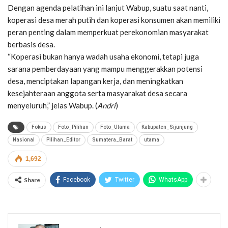
Dengan agenda pelatihan ini lanjut Wabup, suatu saat nanti,
koperasi desa merah putih dan koperasi konsumen akan memiliki
peran penting dalam memperkuat perekonomian masyarakat
berbasis desa.
“Koperasi bukan hanya wadah usaha ekonomi, tetapi juga
sarana pemberdayaan yang mampu menggerakkan potensi
desa, menciptakan lapangan kerja, dan meningkatkan
kesejahteraan anggota serta masyarakat desa secara
menyeluruh,” jelas Wabup. (
Andri
)
Fokus
Foto_Pilihan
Foto_Utama
Kabupaten_Sijunjung
Nasional
Pilihan_Editor
Sumatera_Barat
utama
1,692
Share
Facebook
Twitter
WhatsApp