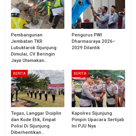
Pembangunan
Pengurus PWI
Jembatan TKR
Dharmasraya 2026–
Lubuktarok Sijunjung
2029 Dilantik
Dimulai, CV Beringin
Jaya Utamakan…
BERITA
BERITA
Tegas, Langgar Disiplin
Kapolres Sijunjung
dan Kode Etik, Empat
Pimpin Upacara Sertijab
Polisi Di Sijunjung
Ini PJU Nya
Diberhentikan…