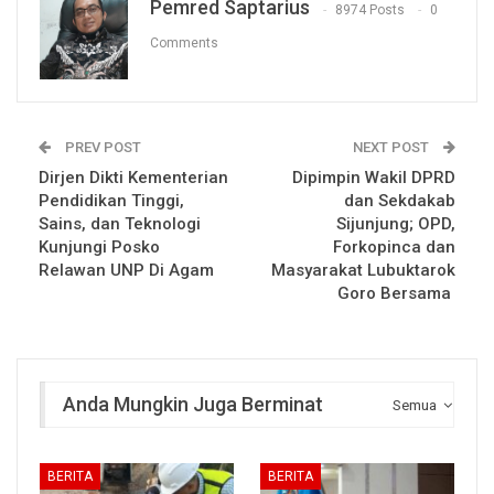
Pemred Saptarius
8974 Posts
0
Comments
PREV POST
NEXT POST
Dirjen Dikti Kementerian
Dipimpin Wakil DPRD
Pendidikan Tinggi,
dan Sekdakab
Sains, dan Teknologi
Sijunjung; OPD,
Kunjungi Posko
Forkopinca dan
Relawan UNP Di Agam
Masyarakat Lubuktarok
Goro Bersama
Anda Mungkin Juga Berminat
Semua
BERITA
BERITA