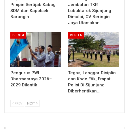
Pimpin Sertijab Kabag
Jembatan TKR
SDM dan Kapolsek
Lubuktarok Sijunjung
Barangin
Dimulai, CV Beringin
Jaya Utamakan…
BERITA
BERITA
Pengurus PWI
Tegas, Langgar Disiplin
Dharmasraya 2026–
dan Kode Etik, Empat
2029 Dilantik
Polisi Di Sijunjung
Diberhentikan…
PREV
NEXT