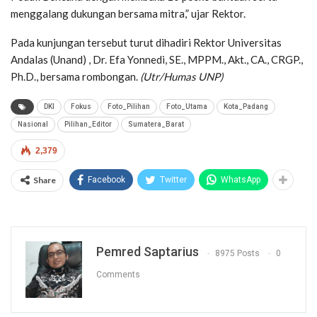
menggalang dukungan bersama mitra,” ujar Rektor.
Pada kunjungan tersebut turut dihadiri Rektor Universitas
Andalas (Unand) , Dr. Efa Yonnedi, SE., MPPM., Akt., CA., CRGP.,
Ph.D., bersama rombongan.
(Utr/Humas UNP)
DKI
Fokus
Foto_Pilihan
Foto_Utama
Kota_Padang
Nasional
Pilihan_Editor
Sumatera_Barat
2,379
Share
Facebook
Twitter
WhatsApp
Pemred Saptarius
8975 Posts
0
Comments